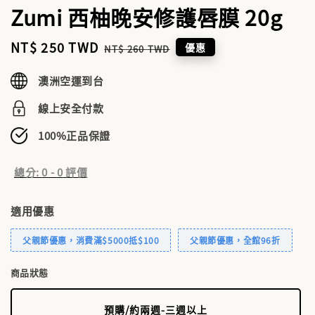
Zumi 西柚晚安修護唇膜 20g
Sale
NT$ 250 TWD
Regular
優惠
NT$ 260 TWD
price
price
澳洲空運到台
線上安全付款
100%正品保證
總分:
0
-
0
評價
適用優惠
父親節優惠，消費滿$5000抵$100
父親節優惠，全館96折
商品狀態
預購/約兩週-三週以上