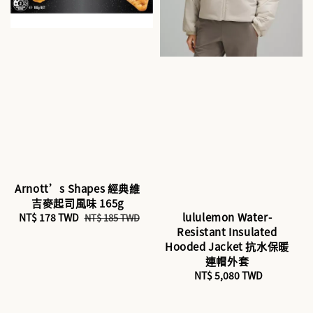
Arnott’s Shapes 經典維
吉麥起司風味 165g
lululemon Water-
Sale
NT$ 178 TWD
Regular
NT$ 185 TWD
Resistant Insulated
price
price
Hooded Jacket 抗水保暖
連帽外套
NT$ 5,080 TWD
Regular
price