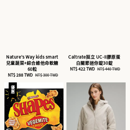
Nature's Way kids smart
Caltrate挺立 UC-II膠原蛋
兒童蔬菜+綜合維他命軟糖
白關節迷你錠30錠
60粒
Sale
NT$ 422 TWD
Regular
NT$ 440 TWD
Sale
NT$ 288 TWD
Regular
price
price
NT$ 300 TWD
price
price
優惠