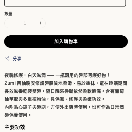
數量
加入購物車
分享
夜晚修護，白天滋潤 —— 一瓶兩用的唇部呵護好物！
Zumi 西柚晚安修護唇膜
質地柔滑、易於塗抹，能在睡眠期間
長效滋養乾裂雙唇，隔日醒來唇瓣依然柔軟飽滿。含有葡萄
柚萃取與多重植物油，具保濕、修護與柔嫩功效。
內附貼心鏡子與唇刷，方便外出隨時使用，也可作為日常潤
唇保養使用。
主要功效