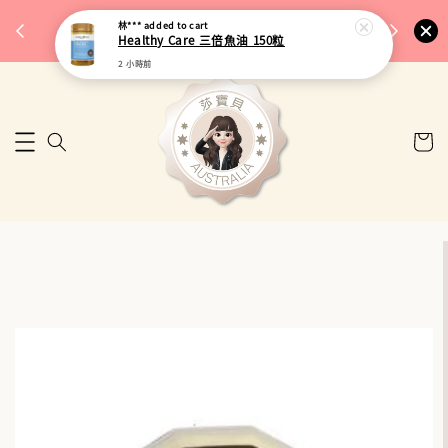
完成將
🎉 77購物節｜保健品滿額最低 91 折
林***
added to cart
🚚 台
Healthy Care 三倍魚油 150粒
來去逛逛
2 小時前