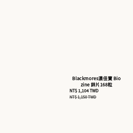
Blackmores澳佳寶 Bio
zine 鋅片168粒
Sale
NT$ 1,104 TWD
Regular
price
price
NT$ 1,150 TWD