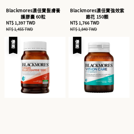
Blackmores澳佳寶髮膚養
Blackmores澳佳寶強效紫
護膠囊 60粒
錐花 150顆
Sale
NT$ 1,397 TWD
Regular
Sale
NT$ 1,766 TWD
Regular
price
price
price
price
NT$ 1,455 TWD
NT$ 1,840 TWD
優惠
優惠