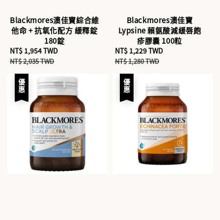
Blackmores澳佳寶綜合維
Blackmores澳佳寶
他命 + 抗氧化配方 緩釋錠
Lypsine 賴氨酸減緩唇皰
180錠
疹膠囊 100粒
Sale
NT$ 1,954 TWD
Regular
Sale
NT$ 1,229 TWD
Regular
price
price
price
price
NT$ 2,035 TWD
NT$ 1,280 TWD
優惠
優惠