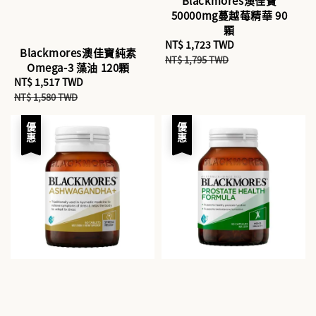
Blackmores澳佳寶
50000mg蔓越莓精華 90
顆
Sale
NT$ 1,723 TWD
Regular
Blackmores澳佳寶純素
price
price
NT$ 1,795 TWD
Omega-3 藻油 120顆
Sale
NT$ 1,517 TWD
Regular
price
price
NT$ 1,580 TWD
優惠
優惠