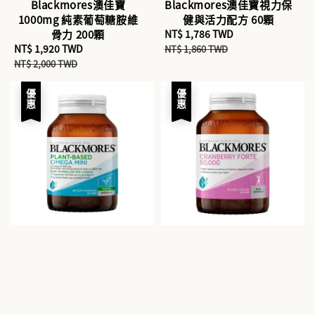
Blackmores澳佳寶
Blackmores澳佳寶視力保
1000mg 純素葡萄糖胺維
健與活力配方 60顆
骨力 200顆
Sale
NT$ 1,786 TWD
Regular
Sale
NT$ 1,920 TWD
Regular
price
price
NT$ 1,860 TWD
price
price
NT$ 2,000 TWD
優惠
優惠