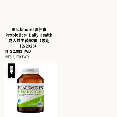
Blackmores澳佳寶
Probiotics+ Daily Health
成人益生菌90顆（效期
12/2026）
Sale
NT$ 2,083 TWD
Regular
price
price
NT$ 2,170 TWD
優惠