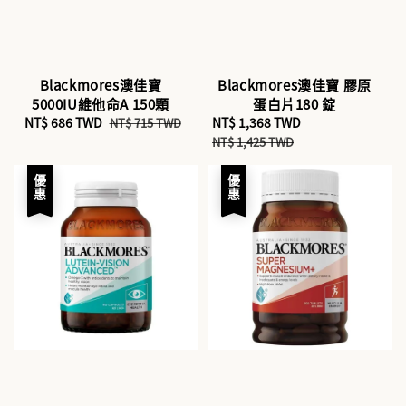
Blackmores澳佳寶
Blackmores澳佳寶 膠原
5000IU維他命A 150顆
蛋白片180 錠
Sale
NT$ 686 TWD
Regular
Sale
NT$ 1,368 TWD
Regular
NT$ 715 TWD
price
price
price
price
NT$ 1,425 TWD
優惠
優惠