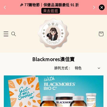
完成將
🎉 77購物節｜保健品滿額最低 91 折
🚚 台
來去逛逛
Blackmores澳佳寶
排列方式 :