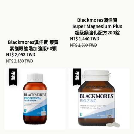
Blackmores澳佳寶
Super Magnesium Plus
超級鎂強化配方200錠
Sale
NT$ 1,440 TWD
Regular
Blackmores澳佳寶 葉黃
price
price
NT$ 1,500 TWD
素護眼進階加強版60顆
Sale
NT$ 2,093 TWD
Regular
price
price
NT$ 2,180 TWD
優惠
優惠