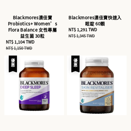
Blackmores澳佳寶
Blackmores澳佳寶快速入
Probiotics+ Women’s
眠錠 60顆
Flora Balance 女性專屬
Sale
NT$ 1,291 TWD
Regular
益生菌 30粒
price
price
NT$ 1,345 TWD
Sale
NT$ 1,104 TWD
Regular
price
price
NT$ 1,150 TWD
優惠
優惠