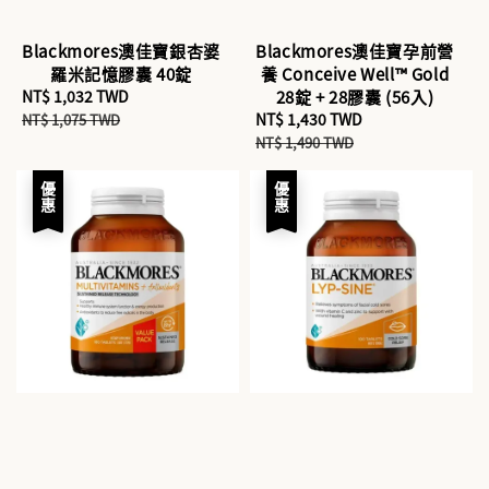
Blackmores澳佳寶銀杏婆
Blackmores澳佳寶孕前營
羅米記憶膠囊 40錠
養 Conceive Well™ Gold
Sale
NT$ 1,032 TWD
Regular
28錠 + 28膠囊 (56入)
price
price
Sale
NT$ 1,430 TWD
Regular
NT$ 1,075 TWD
price
price
NT$ 1,490 TWD
優惠
優惠