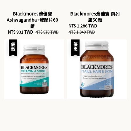
Blackmores澳佳寶
Blackmores澳佳寶 前列
Ashwagandha+減壓片60
康60顆
錠
Sale
NT$ 1,286 TWD
Regular
Sale
NT$ 931 TWD
Regular
price
price
NT$ 970 TWD
NT$ 1,340 TWD
price
price
優惠
優惠