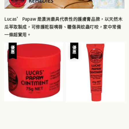
Lucas’ Papaw 是澳洲最具代表性的護膚膏品牌，以天然木
瓜萃取製成，可修護乾裂嘴唇、曬傷與蚊蟲叮咬，家中常備
一條超實用。
優惠
優惠