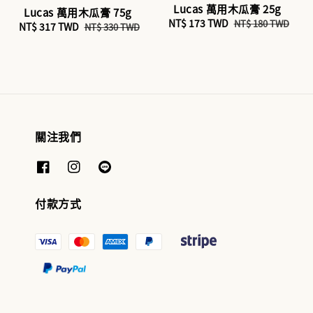
Lucas 萬用木瓜膏 25g
Lucas 萬用木瓜膏 75g
Sale
NT$ 173 TWD
Regular
NT$ 180 TWD
Sale
NT$ 317 TWD
Regular
NT$ 330 TWD
price
price
price
price
關注我們
付款方式