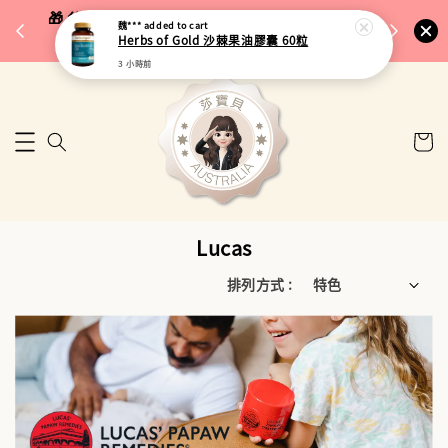
完成將
🎁 父親節限定｜全館96折・指定品牌88折｜滿
魏***
added to cart
🚚 台
Herbs of Gold 沙棘果油膠囊 60粒
$5,000再折$100
3 小時前
Lucas
排列方式 :