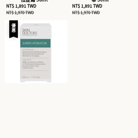
Sale
NT$ 1,891 TWD
Regular
Sale
NT$ 1,891 TWD
Regular
price
price
price
price
NT$ 1,970 TWD
NT$ 1,970 TWD
優惠