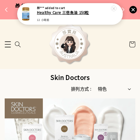
完成將
🎁 父親節限定｜全館96折・指定品牌88折｜滿
🚚 台
$5,000再折$100
Skin Doctors
排列方式 :