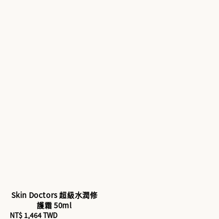
Skin Doctors 超級水潤修
護霜 50ml
Sale
NT$ 1,464 TWD
Regular