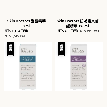
Skin Doctors 豐唇精華
Skin Doctors 防毛囊炎舒
3ml
緩精華 120ml
Sale
NT$ 1,454 TWD
Regular
Sale
NT$ 763 TWD
Regular
NT$ 795 TWD
price
price
price
price
NT$ 1,515 TWD
優惠
優惠