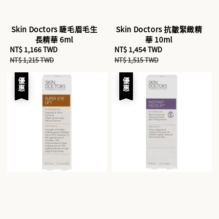
Skin Doctors 睫毛眉毛生
Skin Doctors 抗皺緊緻精
長精華 6ml
華 10ml
Sale
NT$ 1,166 TWD
Regular
Sale
NT$ 1,454 TWD
Regular
price
price
price
price
NT$ 1,215 TWD
NT$ 1,515 TWD
優惠
優惠