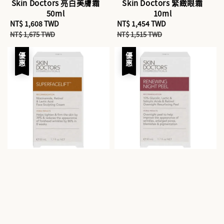
Skin Doctors 亮白美膚霜
Skin Doctors 緊緻眼霜
50ml
10ml
Sale
NT$ 1,608 TWD
Regular
Sale
NT$ 1,454 TWD
Regular
price
price
price
price
NT$ 1,675 TWD
NT$ 1,515 TWD
優惠
優惠