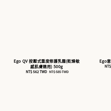
Ego QV 按壓式重度修護乳霜(乾燥敏
Ego
感肌膚適用) 500g
Sal
NT$
pri
Sale
NT$ 562 TWD
Regular
NT$ 585 TWD
price
price