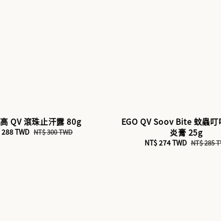
意高 QV 滾珠止汗露 80g
EGO QV Soov Bite 蚊
炎膏 25g
e
 288 TWD
Regular
NT$ 300 TWD
ce
price
Sale
NT$ 274 TWD
Regular
NT$ 285 
price
price