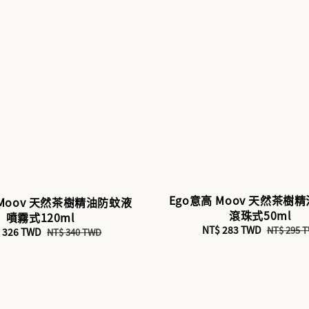
Ego意高 Moov 天然茶樹
 Moov 天然茶樹精油防蚊液
滾珠式50ml
噴霧式120ml
Sale
NT$ 283 TWD
Regular
NT$ 295 
e
 326 TWD
Regular
NT$ 340 TWD
price
price
ce
price