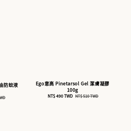
Ego意高 Pinetarsol Gel 潔膚凝膠
精油防蚊液
100g
Sale
NT$ 490 TWD
Regular
NT$ 510 TWD
TWD
price
price