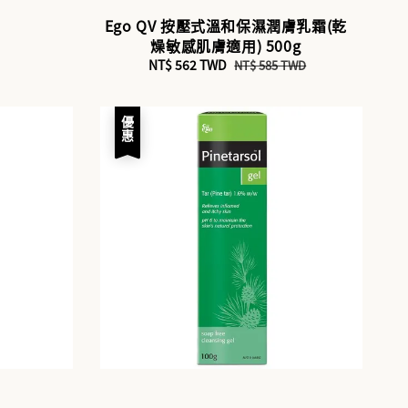
Ego QV 按壓式溫和保濕潤膚乳霜(乾
燥敏感肌膚適用) 500g
Sale
NT$ 562 TWD
Regular
NT$ 585 TWD
price
price
優惠