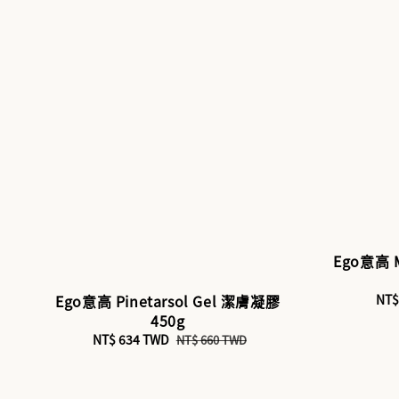
Ego意高
Ego意高 Pinetarsol Gel 潔膚凝膠
Sal
NT$
pri
450g
Sale
NT$ 634 TWD
Regular
NT$ 660 TWD
price
price