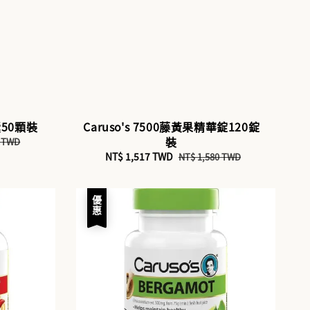
囊50顆裝
Caruso's 7500藤黃果精華錠120錠
裝
0 TWD
Sale
NT$ 1,517 TWD
Regular
NT$ 1,580 TWD
price
price
優惠