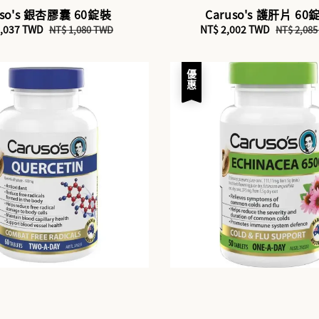
uso's 銀杏膠囊 60錠裝
Caruso's 護肝片 60
1,037 TWD
Regular
Sale
NT$ 2,002 TWD
Regular
NT$ 1,080 TWD
NT$ 2,08
price
price
price
優惠