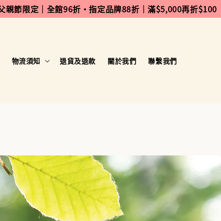
 父親節限定｜全館96折・指定品牌88折｜滿$5,000再折$100
物流須知
退貨及退款
關於我們
聯繫我們