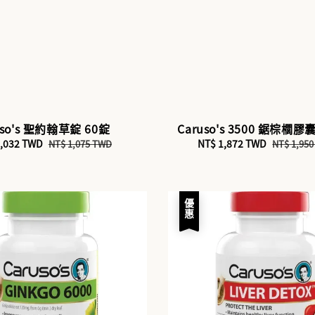
uso's 聖約翰草錠 60錠
Caruso's 3500 鋸棕櫚膠
1,032 TWD
Regular
Sale
NT$ 1,872 TWD
Regular
NT$ 1,075 TWD
NT$ 1,95
price
price
price
優惠