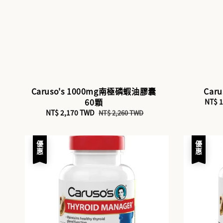
Caruso's 1000mg南極磷蝦油膠囊
Car
60顆
Sale
NT$ 
price
Sale
NT$ 2,170 TWD
Regular
NT$ 2,260 TWD
price
price
優惠
優惠