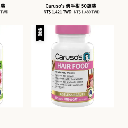
錠裝
Caruso's 佛手柑 50錠裝
Sale
NT$ 1,421 TWD
Regular
5 TWD
NT$ 1,480 TWD
price
price
優惠