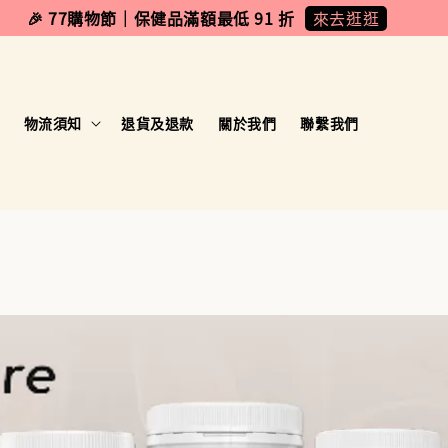
來去逛逛
🎉 77購物節｜保健品滿額最低 91 折
物流須知
退貨及退款
關於我們
聯繫我們