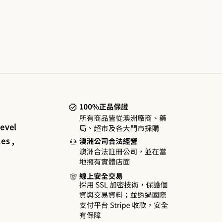
evel
es ,