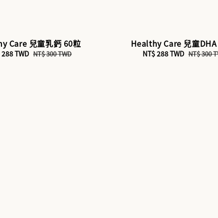
thy Care 兒童乳鈣 60粒
Healthy Care 兒童DHA
e
 288 TWD
Regular
Sale
NT$ 288 TWD
Regular
NT$ 300 TWD
NT$ 300 
ce
price
price
price