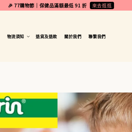
來去逛逛
🎉 77購物節｜保健品滿額最低 91 折
物流須知
退貨及退款
關於我們
聯繫我們