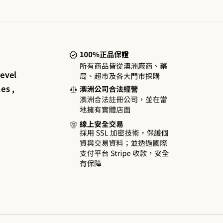
evel
es ,