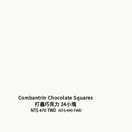
Combantrin Chocolate Squares
打蟲巧克力 24小塊
Sale
NT$ 470 TWD
Regular
NT$ 490 TWD
price
price