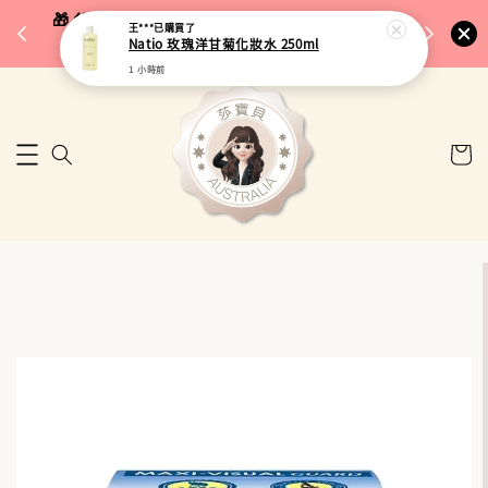
完成將
🎁 父親節限定｜全館96折・指定品牌88折｜滿
王***
已購買了
🚚 台
Natio 玫瑰洋甘菊化妝水 250ml
$5,000再折$100
1 小時前