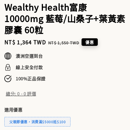
Wealthy Health富康
10000mg 藍莓/山桑子+葉黃素
膠囊 60粒
Sale
NT$ 1,364 TWD
Regular
優惠
NT$ 1,550 TWD
price
price
澳洲空運到台
線上安全付款
100%正品保證
總分:
0
-
0
評價
適用優惠
父親節優惠，消費滿$5000抵$100