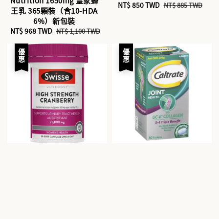
Nutrition 1650mg 皇家蜂
Sale
NT$ 850 TWD
Regular
NT$ 885 TWD
王乳 365顆裝（含10-HDA
price
price
6%）新包裝
Sale
NT$ 968 TWD
Regular
NT$ 1,100 TWD
price
price
優惠
優惠