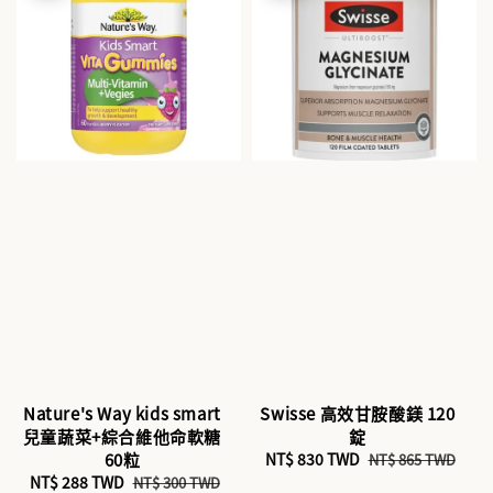
Nature's Way kids smart
Swisse 高效甘胺酸鎂 120
兒童蔬菜+綜合維他命軟糖
錠
60粒
Sale
NT$ 830 TWD
Regular
NT$ 865 TWD
Sale
NT$ 288 TWD
Regular
price
price
NT$ 300 TWD