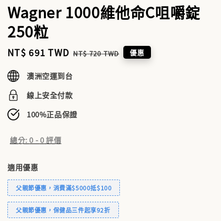
Wagner 1000維他命C咀嚼錠
250粒
Sale
NT$ 691 TWD
Regular
優惠
NT$ 720 TWD
price
price
澳洲空運到台
線上安全付款
100%正品保證
總分:
0
-
0
評價
適用優惠
父親節優惠，消費滿$5000抵$100
父親節優惠，保健品三件起享92折