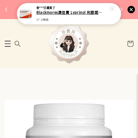
完成將
🎉 77購物節｜保健品滿額最低 91 折
曾***
已購買了
🚚 台
Blackmores澳佳寶 Lyprinol 利筋諾風濕關節膠囊 100粒
來去逛逛
17 小時前