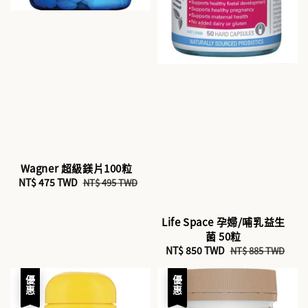
Wagner 超級鎂片100粒
Sale
NT$ 475 TWD
Regular
NT$ 495 TWD
price
price
Life Space 孕婦/哺乳益生
菌 50粒
Sale
NT$ 850 TWD
Regular
NT$ 885 TWD
price
price
優惠
優惠