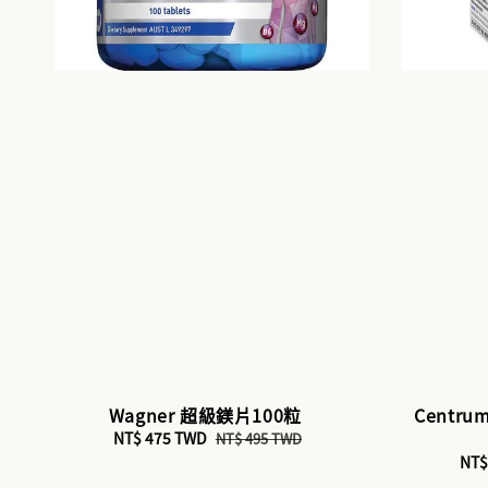
Wagner 超級鎂片100粒
Centr
Sale
NT$ 475 TWD
Regular
NT$ 495 TWD
price
price
Sal
NT$
pri