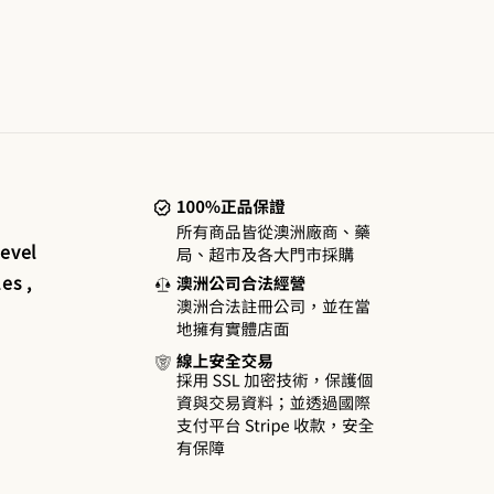
evel
es ,