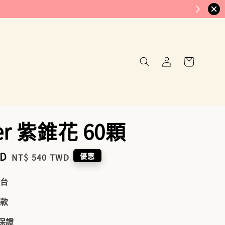
er 紫錐花 60顆
WD
Regular
優惠
NT$ 540 TWD
price
到台
付款
品保證