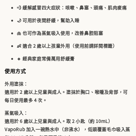
💨 緩解感冒四大症狀：咳嗽、鼻塞、頭痛、肌肉痠痛
🌙 可用於夜間舒緩，幫助入睡
🫁 也可作為蒸氣吸入使用，改善鼻腔阻塞
👶 適合 2 歲以上孩童外用（使用前請詳閱標籤）
🔹 經典家庭常備萬用舒緩膏
使用方式
外用塗抹
：
適用於 2 歲以上兒童與成人。塗抹於胸口、喉嚨及背部，可
每日使用最多 4 次。
蒸氣吸入
：
適用於 6 歲以上兒童與成人。取 2 小匙（約 10mL）
VapoRub 加入一碗熱水中（
非沸水
），低頭覆蓋毛巾吸入蒸