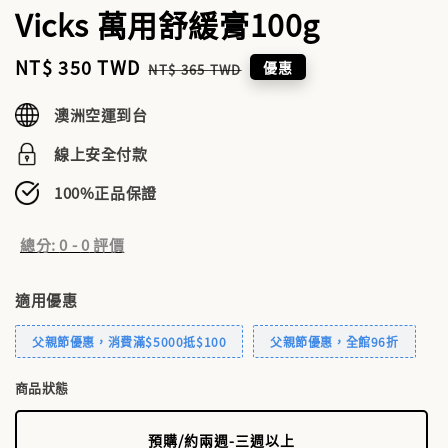
Vicks 萬用舒緩膏100g
Sale
NT$ 350 TWD
Regular
優惠
NT$ 365 TWD
price
price
澳洲空運到台
線上安全付款
100%正品保證
總分:
0
-
0
評價
適用優惠
父親節優惠，消費滿$5000抵$100
父親節優惠，全館96折
商品狀態
預購/約兩週-三週以上