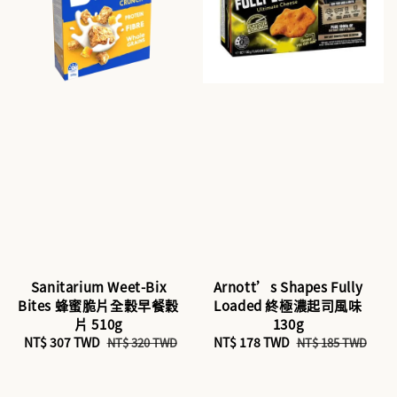
Sanitarium Weet-Bix
Arnott’s Shapes Fully
Bites 蜂蜜脆片全穀早餐穀
Loaded 終極濃起司風味
片 510g
130g
Sale
NT$ 307 TWD
Regular
Sale
NT$ 178 TWD
Regular
NT$ 320 TWD
NT$ 185 TWD
price
price
price
price