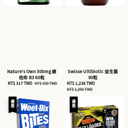
Nature's Own 500mg 維
Swisse Ultibiotic 益生菌
他命 B3 60粒
90粒
Sale
NT$ 317 TWD
Regular
Sale
NT$ 1,238 TWD
Regular
NT$ 330 TWD
price
price
price
price
NT$ 1,290 TWD
優惠
優惠