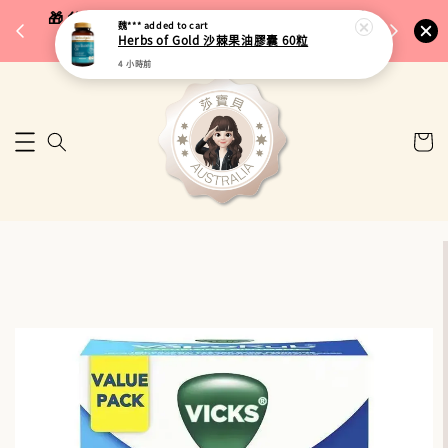
完成將
🎁 父親節限定｜全館96折・指定品牌88折｜滿
魏***
added to cart
🚚 台
Herbs of Gold 沙棘果油膠囊 60粒
$5,000再折$100
4 小時前