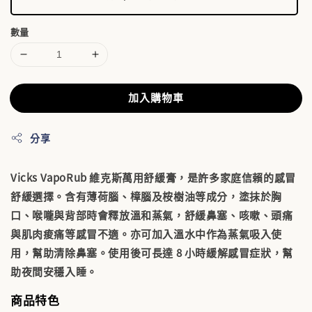
數量
加入購物車
分享
Vicks VapoRub 維克斯萬用舒緩膏，是許多家庭信賴的感冒
舒緩選擇。含有薄荷腦、樟腦及桉樹油等成分，塗抹於胸
口、喉嚨與背部時會釋放溫和蒸氣，舒緩鼻塞、咳嗽、頭痛
與肌肉痠痛等感冒不適。亦可加入溫水中作為蒸氣吸入使
用，幫助清除鼻塞。使用後可長達 8 小時緩解感冒症狀，幫
助夜間安穩入睡。
商品特色