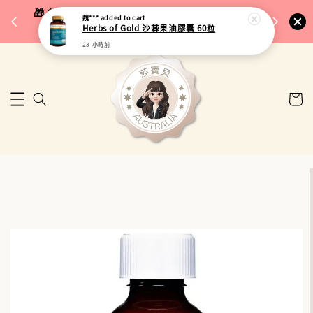
完成將
🎁 父親節限定｜全館96折・指定品牌88折｜滿
魏***
added to cart
🚚 台
Herbs of Gold 沙棘果油膠囊 60粒
$5,000再折$100
23 小時前