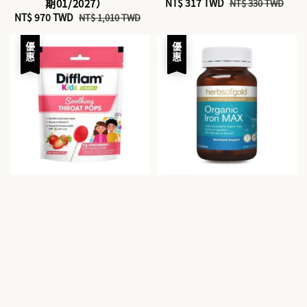
期01/2027）
Sale
NT$ 317 TWD
Regular
NT$ 330 TWD
Sale
NT$ 970 TWD
Regular
price
price
NT$ 1,010 TWD
price
price
優惠
優惠