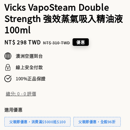
Vicks VapoSteam Double
Strength 強效蒸氣吸入精油液
100ml
Sale
NT$ 298 TWD
Regular
優惠
NT$ 310 TWD
price
price
澳洲空運到台
線上安全付款
100%正品保證
總分:
0
-
0
評價
適用優惠
父親節優惠，消費滿$5000抵$100
父親節優惠，全館96折