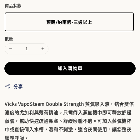
商品狀態
預購/約兩週-三週以上
數量
加入購物車
分享
Vicks VapoSteam Double Strength
蒸氣吸入液，結合雙倍
濃度的尤加利與薄荷精油，只需倒入蒸氣機中即可釋放舒緩
蒸氣，幫助快速疏通鼻塞、舒緩喉嚨不適。可加入蒸氣機杯
中或直接倒入水槽，溫和不刺激，適合夜間使用，讓您整夜
順暢呼吸。