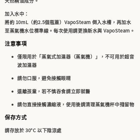
天然精油成分。
加入水中
：
將約 10mL（約2.5個瓶蓋）VapoSteam 倒入水槽，再加水
至蒸氣機水位標準線。每次使用請更換新水與 VapoSteam。
注意事項
僅限用於「蒸氣式加濕器（蒸氣機）」，
不可用於超音
波加濕器
請勿口服，避免接觸眼睛
遠離孩童，若不慎吞食請立即就醫
請勿直接接觸濃縮液，使用後請清理蒸氣機杯中殘留物
保存方式
請存放於 30°C 以下陰涼處