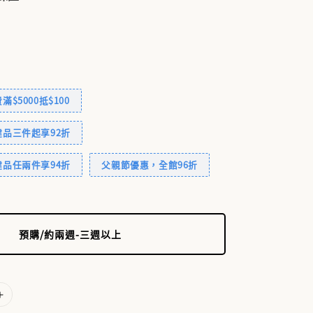
$5000抵$100
品三件起享92折
品任兩件享94折
父親節優惠，全館96折
預購/約兩週-三週以上