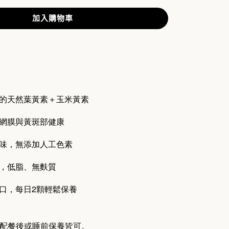
加入購物車
的天然葉黃素＋玉米黃素
網膜與黃斑部健康
味，無添加人工色素
，低脂、無麩質
口，每日2顆輕鬆保養
搭配餐後或睡前保養皆可。