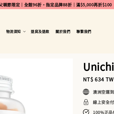
 父親節限定｜全館96折・指定品牌88折｜滿$5,000再折$100
物流須知
退貨及退款
關於我們
聯繫我們
Unic
Sale
NT$ 634 T
price
澳洲空運
線上安全
100%正