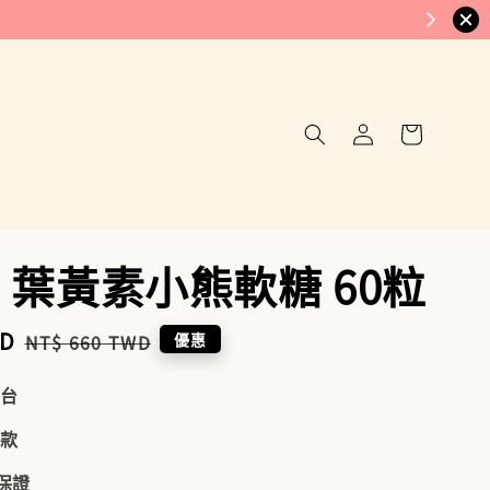
hi 葉黃素小熊軟糖 60粒
WD
Regular
優惠
NT$ 660 TWD
price
到台
付款
品保證