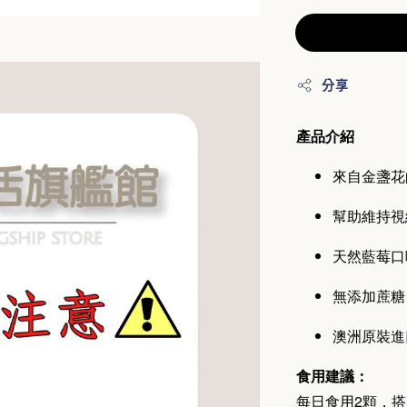
分享
產品介紹
來自金盞花
幫助維持視
天然藍莓口
無添加蔗糖
澳洲原裝進
食用建議：
每日食用2顆，