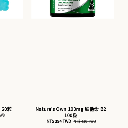
 60粒
Nature's Own 100mg 維他命 B2
100粒
TWD
Sale
NT$ 394 TWD
Regular
NT$ 410 TWD
price
price