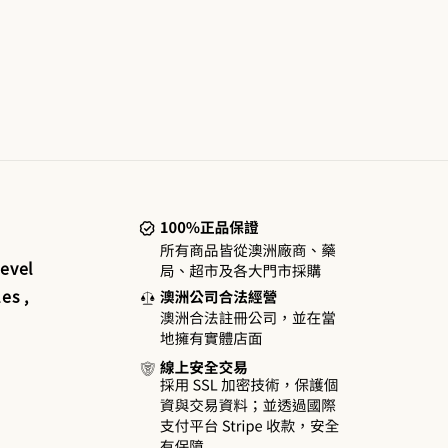
evel
es ,