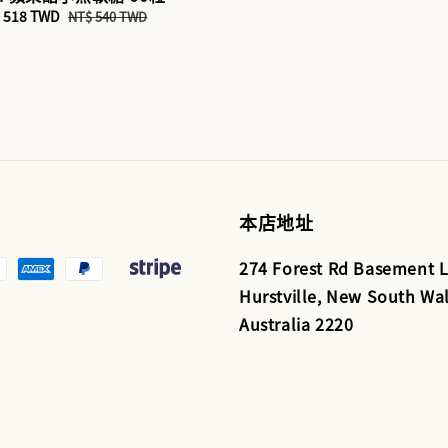
e
 518 TWD
Regular
NT$ 540 TWD
ce
price
本店地址
274 Forest Rd Basement L
Hurstville, New South Wal
Australia 2220