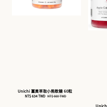
Unichi 薑黃萃取小熊軟糖 60粒
Sale
NT$ 634 TWD
Regular
NT$ 660 TWD
price
price
Unic