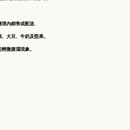
洲境內銷售或配送
。
類、大豆、牛奶及堅果。
起輕微腹瀉現象。