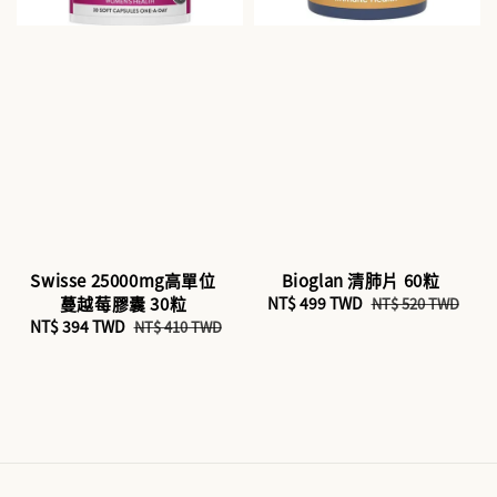
Swisse 25000mg高單位
Bioglan 清肺片 60粒
蔓越莓膠囊 30粒
Sale
NT$ 499 TWD
Regular
NT$ 520 TWD
Sale
NT$ 394 TWD
Regular
price
price
NT$ 410 TWD
price
price