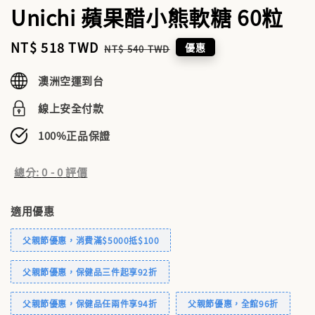
Unichi 蘋果醋小熊軟糖 60粒
Sale
NT$ 518 TWD
Regular
優惠
NT$ 540 TWD
price
price
澳洲空運到台
線上安全付款
100%正品保證
總分:
0
-
0
評價
適用優惠
父親節優惠，消費滿$5000抵$100
父親節優惠，保健品三件起享92折
父親節優惠，保健品任兩件享94折
父親節優惠，全館96折