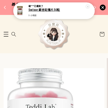
完成將
🎁 父親節限定｜全館96折・指定品牌88折｜滿
楊***
已購買了
🚚 台
Swisse 銀杏記憶片50粒
$5,000再折$100
5 小時前