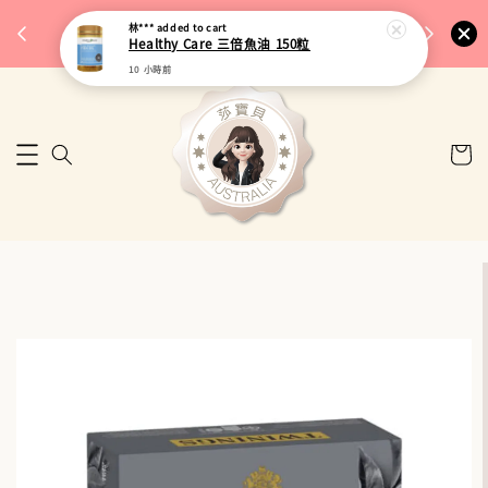
完成將
🎉 77購物節｜保健品滿額最低 91 折
林***
added to cart
🚚 台
Healthy Care 三倍魚油 150粒
來去逛逛
10 小時前