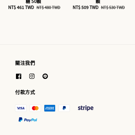
糖 50顆
顆
Sale
NT$ 461 TWD
Regular
Sale
NT$ 509 TWD
Regular
NT$ 480 TWD
NT$ 530 TWD
price
price
price
price
關注我們
付款方式