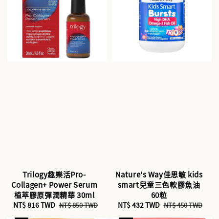
Trilogy趣樂活Pro-
Nature's Way佳思敏 kids
Collagen+ Power Serum
smart兒童三色軟膠魚油
植萃膠原彈潤精華 30ml
60粒
Sale
NT$ 816 TWD
Regular
Sale
NT$ 432 TWD
Regular
NT$ 850 TWD
NT$ 450 TWD
price
price
price
price