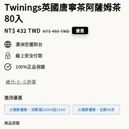
Twinings英國唐寧茶阿薩姆茶
80入
Sale
NT$ 432 TWD
Regular
優惠
NT$ 450 TWD
price
price
澳洲空運到台
線上安全付款
100%正品保證
總分:
0
-
0
評價
適用優惠
父親節優惠，消費滿$5000抵$100
父親節優惠，全館96折
商品狀態