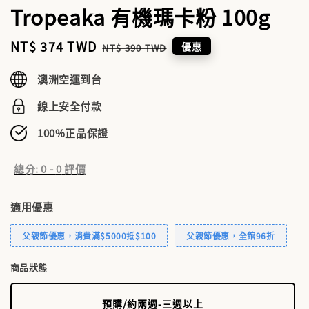
Tropeaka 有機瑪卡粉 100g
Sale
NT$ 374 TWD
Regular
優惠
NT$ 390 TWD
price
price
澳洲空運到台
線上安全付款
100%正品保證
總分:
0
-
0
評價
適用優惠
父親節優惠，消費滿$5000抵$100
父親節優惠，全館96折
商品狀態
預購/約兩週-三週以上