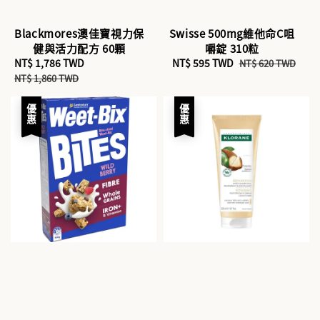
Blackmores澳佳寶視力保
Swisse 500mg維他命C咀
健與活力配方 60顆
嚼錠 310粒
Sale
NT$ 1,786 TWD
Regular
Sale
NT$ 595 TWD
Regular
NT$ 620 TWD
price
price
price
price
NT$ 1,860 TWD
優惠
優惠