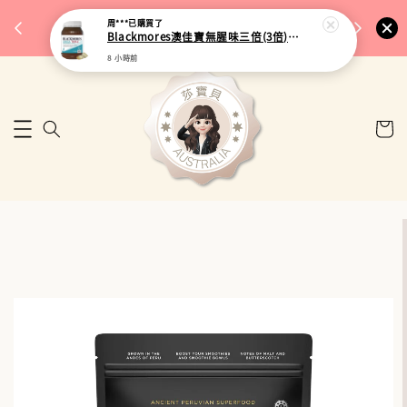
完成將
🎉 77購物節｜保健品滿額最低 91 折
周***
已購買了
🚚 台
Blackmores澳佳寶無腥味三倍(3倍)濃縮加強型深海魚油 150粒
來去逛逛
8 小時前