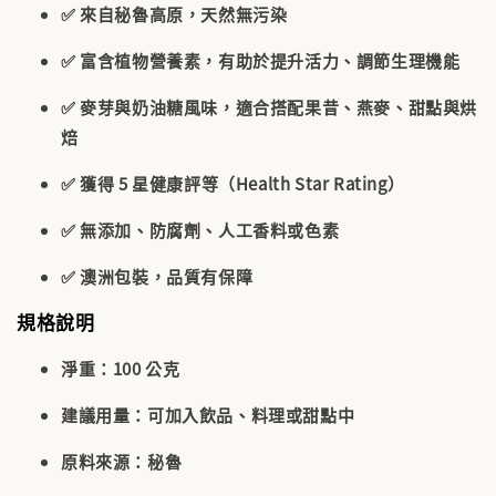
✅ 來自秘魯高原，天然無污染
✅ 富含植物營養素，有助於提升活力、調節生理機能
✅ 麥芽與奶油糖風味，適合搭配果昔、燕麥、甜點與烘
焙
✅ 獲得
5 星健康評等（Health Star Rating）
✅ 無添加、防腐劑、人工香料或色素
✅ 澳洲包裝，品質有保障
規格說明
淨重：100 公克
建議用量：可加入飲品、料理或甜點中
原料來源：秘魯