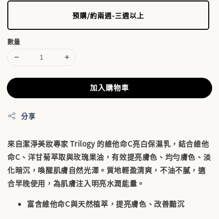
預購/約兩週-三週以上
數量
加入購物車
分享
來自潔淨美妝專家 Trilogy 的維他命C亮白保濕乳，結合維他
命C、洋甘菊萃取與玫瑰果油，有效提亮膚色、均勻膚色、淡
化暗沉，喚醒肌膚自然光澤。質地輕盈清爽，不油不膩，適
合早晚使用，為肌膚注入明亮水潤能量。
富含維他命C與天然植萃，提亮膚色、改善黯沉