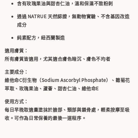
含有玫瑰果油與甜杏仁油，溫和保濕不致粉刺
通過 NATRUE 天然認證，無動物實驗、不含基因改造
成分
純素配方，紐西蘭製造
適用膚質：
所有膚質皆適用，尤其適合膚色暗沉、膚色不均者
主要成分：
維他命C衍生物（Sodium Ascorbyl Phosphate）、雛菊花
萃取、玫瑰果油、蘆薈、甜杏仁油、維他命E
使用方式：
每日早晚取適量塗抹於臉部、頸部與鎖骨處，輕柔按摩至吸
收。可作為日常保養的最後一道程序。