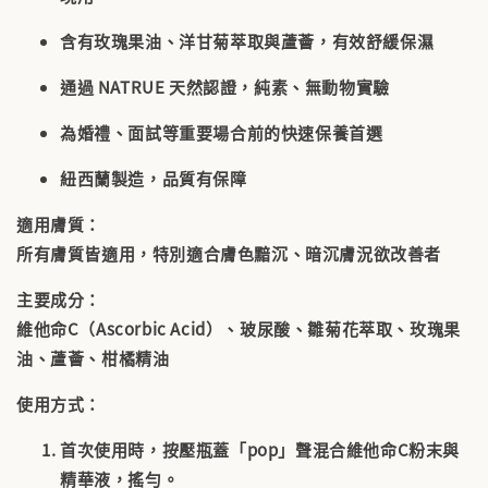
含有玫瑰果油、洋甘菊萃取與蘆薈，有效舒緩保濕
通過 NATRUE 天然認證，純素、無動物實驗
為婚禮、面試等重要場合前的快速保養首選
紐西蘭製造，品質有保障
適用膚質：
所有膚質皆適用，特別適合膚色黯沉、暗沉膚況欲改善者
主要成分：
維他命C（Ascorbic Acid）、玻尿酸、雛菊花萃取、玫瑰果
油、蘆薈、柑橘精油
使用方式：
首次使用時，按壓瓶蓋「pop」聲混合維他命C粉末與
精華液，搖勻。