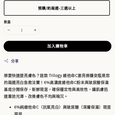
預購/約兩週-三週以上
數量
加入購物車
分享
想要快速提亮膚色？這款 Trilogy 維他命C激亮修護安瓶是您
的兩週亮白急救法寶！6%高濃度維他命C粉末與玻尿酸保濕
基底分開保存，新鮮現混，確保穩定性與高效性，讓肌膚迅
速重拾光澤、改善膚色不均與暗沉。
6%純維他命C（抗氧亮白）與玻尿酸（深層保濕）現混
現用