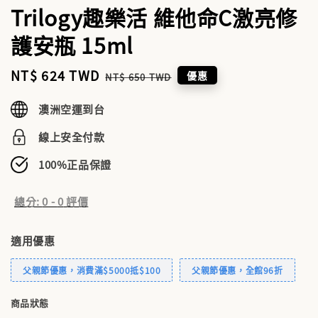
Trilogy趣樂活 維他命C激亮修
護安瓶 15ml
Sale
NT$ 624 TWD
Regular
優惠
NT$ 650 TWD
price
price
澳洲空運到台
線上安全付款
100%正品保證
總分:
0
-
0
評價
適用優惠
父親節優惠，消費滿$5000抵$100
父親節優惠，全館96折
商品狀態