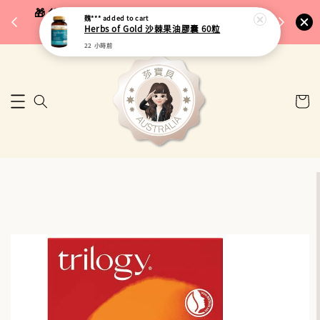
完成將
🎁 父親節限定｜全館96折・指定品牌88折｜滿
魏***
added to cart
🚚 台
Herbs of Gold 沙棘果油膠囊 60粒
$5,000再折$100
22 小時前