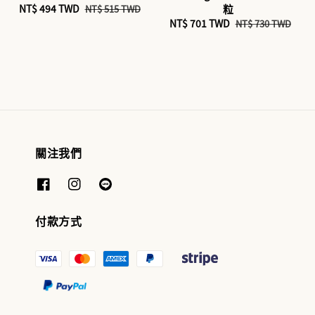
Sale
NT$ 494 TWD
Regular
粒
NT$ 515 TWD
price
price
Sale
NT$ 701 TWD
Regular
NT$ 730 TWD
price
price
關注我們
付款方式