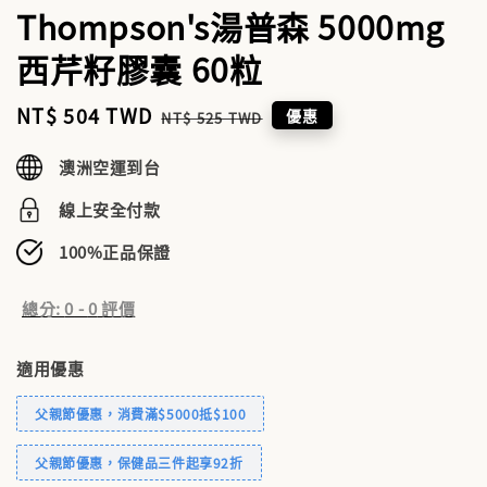
Thompson's湯普森 5000mg
西芹籽膠囊 60粒
Sale
NT$ 504 TWD
Regular
優惠
NT$ 525 TWD
price
price
澳洲空運到台
線上安全付款
100%正品保證
總分:
0
-
0
評價
適用優惠
父親節優惠，消費滿$5000抵$100
父親節優惠，保健品三件起享92折