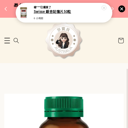
完成將
🎁 父親節限定｜全館96折・指定品牌88折｜滿
楊***
已購買了
🚚 台
Swisse 銀杏記憶片50粒
$5,000再折$100
6 小時前