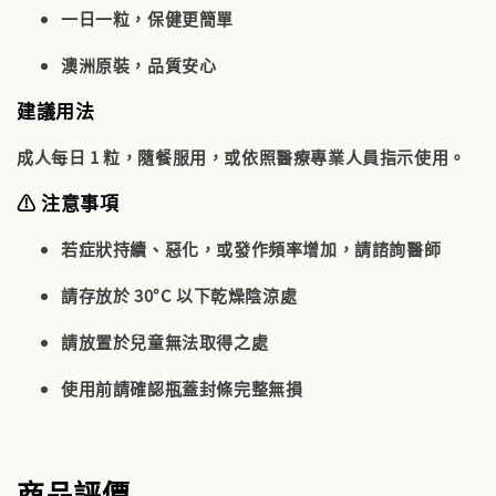
一日一粒，保健更簡單
澳洲原裝，品質安心
建議用法
成人每日 1 粒，
隨餐服用
，或依照醫療專業人員指示使用。
⚠️ 注意事項
若症狀持續、惡化，或發作頻率增加，請諮詢醫師
請存放於 30°C 以下乾燥陰涼處
請放置於兒童無法取得之處
使用前請確認瓶蓋封條完整無損
商品評價