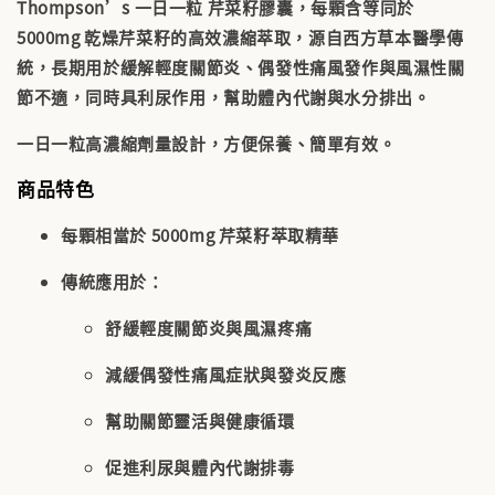
Thompson’s 一日一粒 芹菜籽膠囊，每顆含等同於
5000mg 乾燥芹菜籽的高效濃縮萃取，源自西方草本醫學傳
統，長期用於
緩解輕度關節炎、偶發性痛風發作與風濕性關
節不適
，同時具利尿作用，幫助體內代謝與水分排出。
一日一粒高濃縮劑量設計，方便保養、簡單有效。
商品特色
每顆相當於
5000mg 芹菜籽萃取精華
傳統應用於：
舒緩輕度關節炎與風濕疼痛
減緩偶發性痛風症狀與發炎反應
幫助關節靈活與健康循環
促進利尿與體內代謝排毒