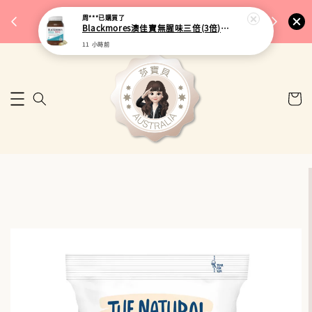
完成將
🎉 77購物節｜保健品滿額最低 91 折
周***
已購買了
🚚 台
Blackmores澳佳寶無腥味三倍(3倍)濃縮加強型深海魚油 150粒
來去逛逛
11 小時前