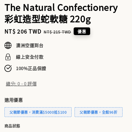
The Natural Confectionery
彩虹造型蛇軟糖 220g
Sale
NT$ 206 TWD
Regular
優惠
NT$ 215 TWD
price
price
澳洲空運到台
線上安全付款
100%正品保證
總分:
0
-
0
評價
適用優惠
父親節優惠，消費滿$5000抵$100
父親節優惠，全館96折
商品狀態