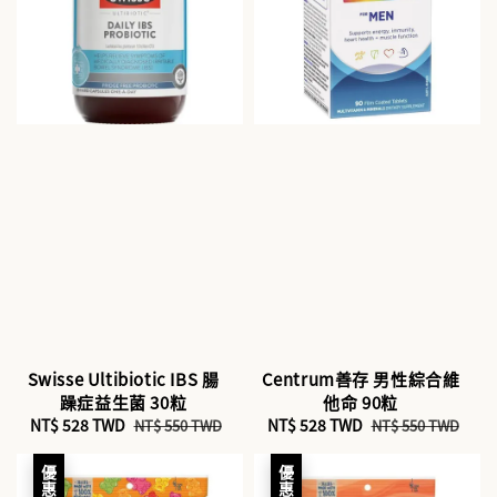
Swisse Ultibiotic IBS 腸
Centrum善存 男性綜合維
躁症益生菌 30粒
他命 90粒
Sale
NT$ 528 TWD
Regular
Sale
NT$ 528 TWD
Regular
NT$ 550 TWD
NT$ 550 TWD
price
price
price
price
優惠
優惠