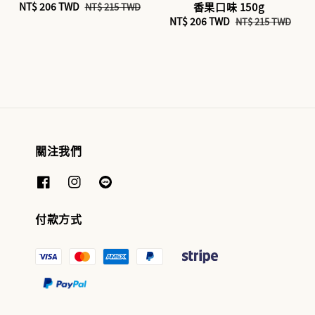
Sale
NT$ 206 TWD
Regular
香果口味 150g
NT$ 215 TWD
price
price
Sale
NT$ 206 TWD
Regular
NT$ 215 TWD
price
price
關注我們
付款方式