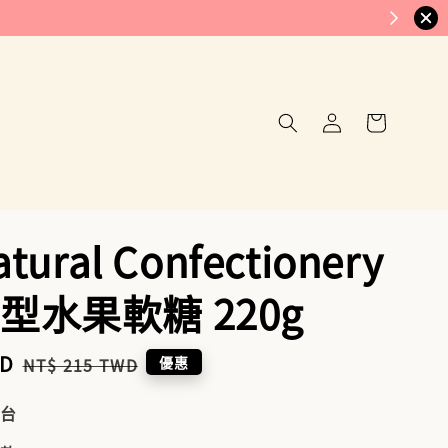
tural Confectionery
型水果軟糖 220g
WD
Regular
優惠
NT$ 215 TWD
price
到台