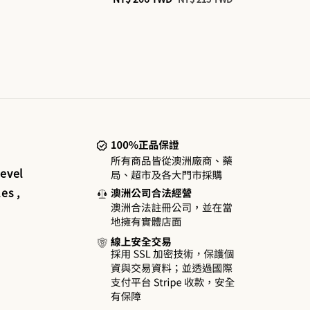
price
price
evel
es ,