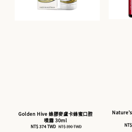
Nature
Golden Hive 蜂膠麥盧卡蜂蜜口腔
噴霧 30ml
Sal
NT$
Sale
NT$ 374 TWD
Regular
NT$ 390 TWD
pri