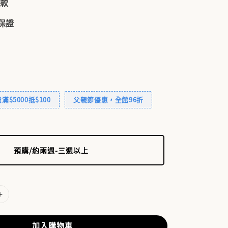
付款
品保證
$5000抵$100
父親節優惠，全館96折
預購/約兩週-三週以上
加入購物車