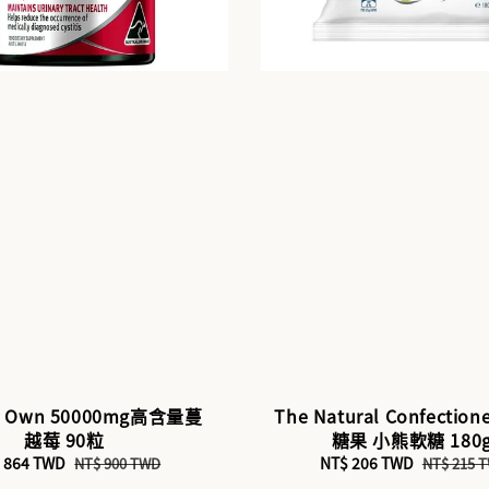
's Own 50000mg高含量蔓
The Natural Confectio
越莓 90粒
糖果 小熊軟糖 180
e
 864 TWD
Regular
Sale
NT$ 206 TWD
Regular
NT$ 900 TWD
NT$ 215 
ce
price
price
price