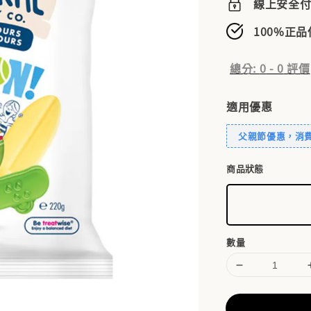
線上安全
100%正
總分:
0
-
0
評價
適用優惠
父親節優惠，消費滿
商品狀態
數量