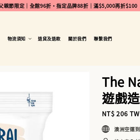
 父親節限定｜全館96折・指定品牌88折｜滿$5,000再折$100
物流須知
退貨及退款
關於我們
聯繫我們
The Na
遊戲造
Sale
NT$ 206 T
price
澳洲空運