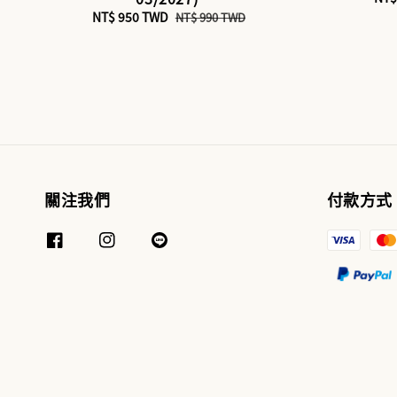
pri
Sale
NT$ 950 TWD
Regular
NT$ 990 TWD
price
price
關注我們
付款方式