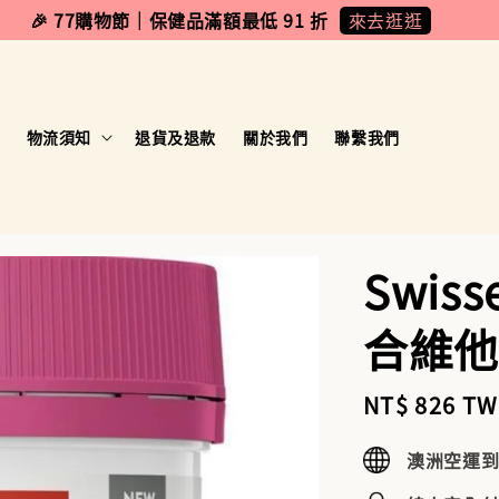
來去逛逛
🎉 77購物節｜保健品滿額最低 91 折
物流須知
退貨及退款
關於我們
聯繫我們
Swis
合維他
Sale
NT$ 826 T
price
澳洲空運