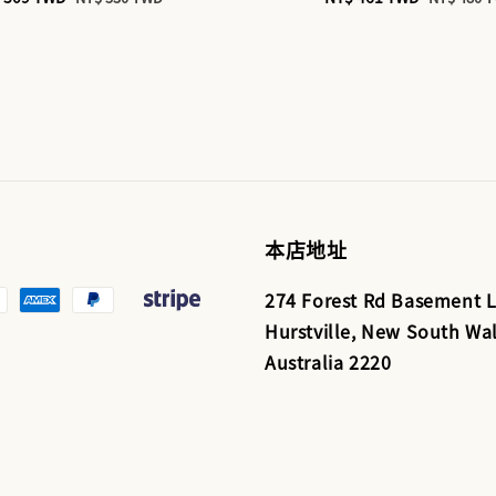
ce
price
price
price
本店地址
274 Forest Rd Basement L
Hurstville, New South Wal
Australia 2220