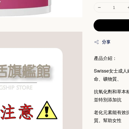
分享
產品介紹：
Swisse女士
命
、礦物質、
抗氧化劑和草本
並特別添加抗
老化元素能有效
質。幫助女
性