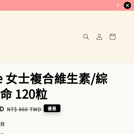
se 女士複合維生素/綜
命 120粒
WD
Regular
優惠
NT$ 860 TWD
price
到台