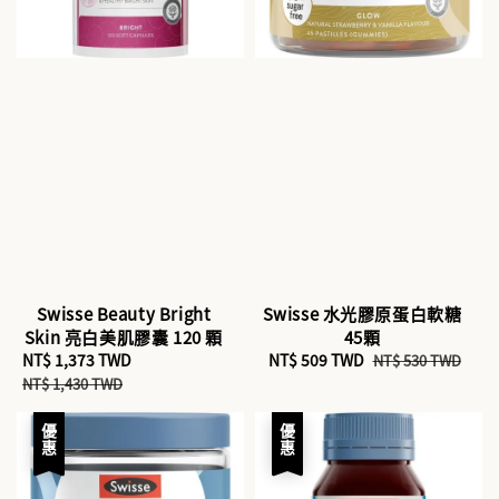
Swisse Beauty Bright
Swisse 水光膠原蛋白軟糖
Skin 亮白美肌膠囊 120 顆
45顆
Sale
NT$ 1,373 TWD
Regular
Sale
NT$ 509 TWD
Regular
NT$ 530 TWD
price
price
price
price
NT$ 1,430 TWD
優惠
優惠