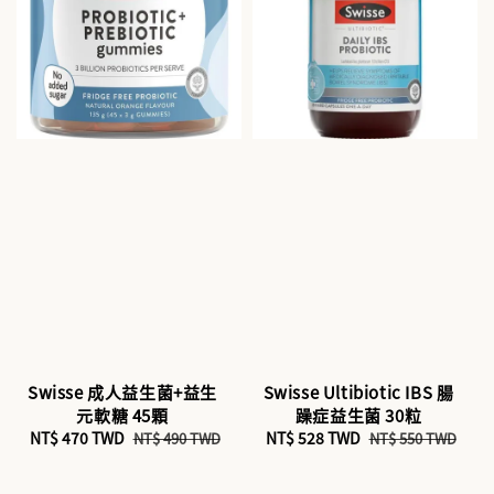
Swisse 成人益生菌+益生
Swisse Ultibiotic IBS 腸
元軟糖 45顆
躁症益生菌 30粒
Sale
NT$ 470 TWD
Regular
Sale
NT$ 528 TWD
Regular
NT$ 490 TWD
NT$ 550 TWD
price
price
price
price