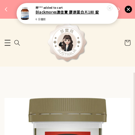
完成將
🎉 77購物節｜保健品滿額最低 91 折
林***
added to cart
🚚 台
Blackmores澳佳寶 膠原蛋白片180 錠
來去逛逛
6 分鐘前