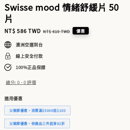
Swisse mood 情緒舒緩片 50
片
Sale
NT$ 586 TWD
Regular
優惠
NT$ 610 TWD
price
price
澳洲空運到台
線上安全付款
100%正品保證
總分:
0
-
0
評價
適用優惠
父親節優惠，消費滿$5000抵$100
父親節優惠，保健品三件起享92折