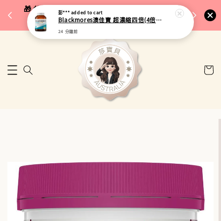
完成將
🎁 父親節限定｜全館96折・指定品牌88折｜滿
彭***
added to cart
🚚 台
Blackmores澳佳寶 超濃縮四倍(4倍)OMEGA-3魚油 60粒
$5,000再折$100
24 分鐘前