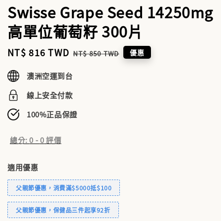
Swisse Grape Seed 14250mg
高單位葡萄籽 300片
Sale
NT$ 816 TWD
Regular
優惠
NT$ 850 TWD
price
price
澳洲空運到台
線上安全付款
100%正品保證
總分:
0
-
0
評價
適用優惠
父親節優惠，消費滿$5000抵$100
父親節優惠，保健品三件起享92折