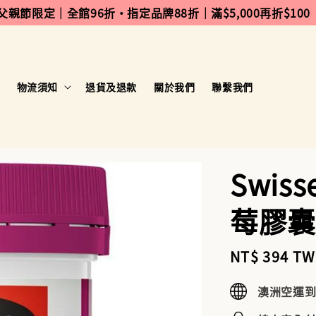
 父親節限定｜全館96折・指定品牌88折｜滿$5,000再折$100
物流須知
退貨及退款
關於我們
聯繫我們
Swis
莓膠囊
Sale
NT$ 394 T
price
澳洲空運