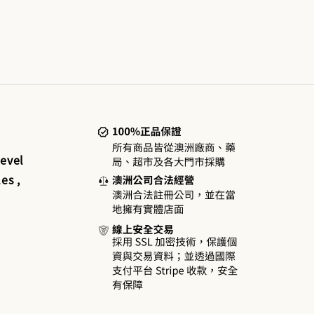
evel
es ,