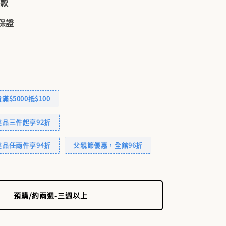
付款
品保證
$5000抵$100
品三件起享92折
品任兩件享94折
父親節優惠，全館96折
預購/約兩週-三週以上