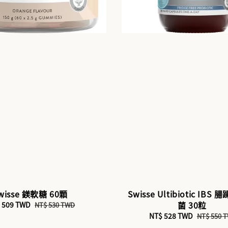
wisse 鎂軟糖 60顆
Swisse Ultibiotic IBS
菌 30粒
e
 509 TWD
Regular
NT$ 530 TWD
ce
price
Sale
NT$ 528 TWD
Regular
NT$ 550 
price
price