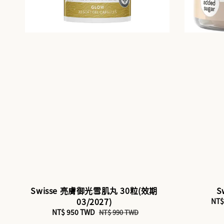
Swisse 亮膚御光雪肌丸 30粒(效期
S
03/2027)
Sal
NT$
pri
Sale
NT$ 950 TWD
Regular
NT$ 990 TWD
price
price