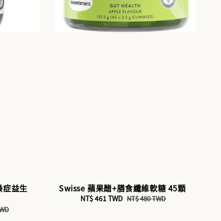
 腸躁症益生
Swisse 蘋果醋+膳食纖維軟糖 45顆
Sale
NT$ 461 TWD
Regular
NT$ 480 TWD
price
price
TWD