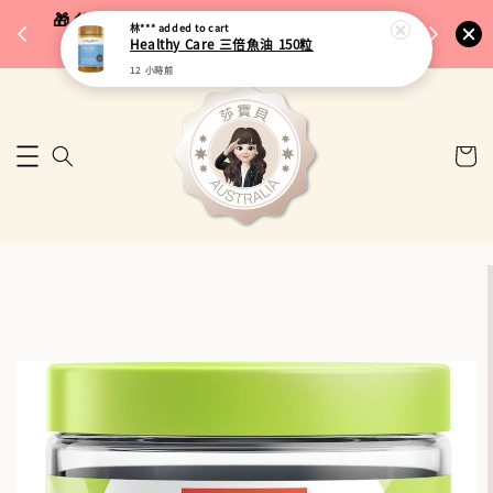
完成將
🎁 父親節限定｜全館96折・指定品牌88折｜滿
林***
added to cart
🚚 台
Healthy Care 三倍魚油 150粒
$5,000再折$100
12 小時前