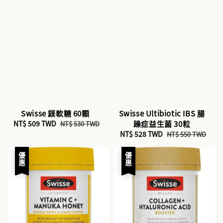
Swisse 鎂軟糖 60顆
Swisse Ultibiotic IBS 腸
Sale
NT$ 509 TWD
Regular
躁症益生菌 30粒
NT$ 530 TWD
price
price
Sale
NT$ 528 TWD
Regular
NT$ 550 TWD
price
price
優惠
優惠