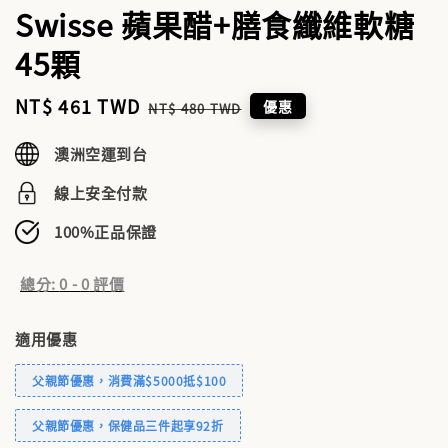
Swisse 蘋果醋+膳食纖維軟糖
45顆
Sale
NT$ 461 TWD
Regular
優惠
NT$ 480 TWD
price
price
澳洲空運到台
線上安全付款
100%正品保證
總分:
0
-
0
評價
適用優惠
父親節優惠，消費滿$5000抵$100
父親節優惠，保健品三件起享92折