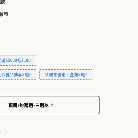
付款
品保證
$5000抵$100
保健品牌享88折
父親節優惠，全館96折
預購/約兩週-三週以上