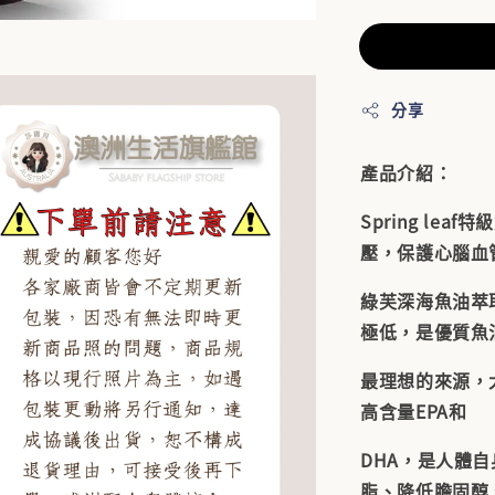
分享
產品介紹：
Spring le
壓，保護心腦血
綠芙深海魚油萃
極低，是優質魚
最理想的來源，
高含量EPA和
DHA，是人體
脂、降低膽固醇