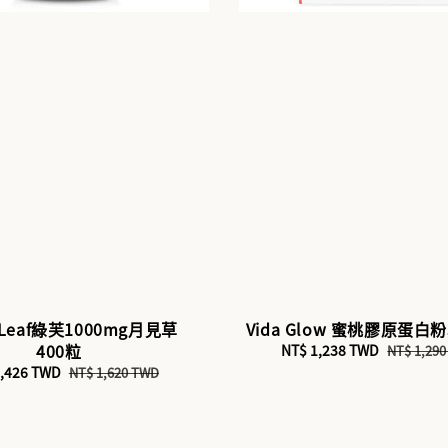
g Leaf綠芙1000mg月見草
Vida Glow 蜜桃膠原蛋白粉
400粒
Sale
NT$ 1,238 TWD
Regular
NT$ 1,29
price
price
1,426 TWD
Regular
NT$ 1,620 TWD
price