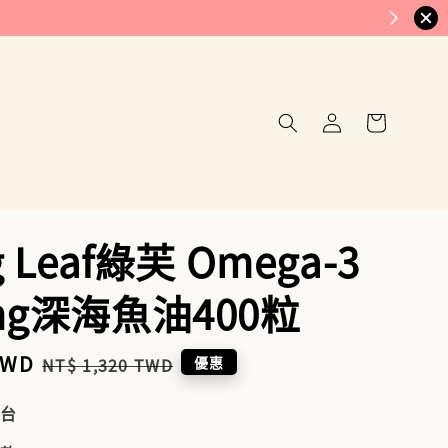
g Leaf綠芙 Omega-3
mg深海魚油400粒
TWD
Regular
優惠
NT$ 1,320 TWD
price
到台