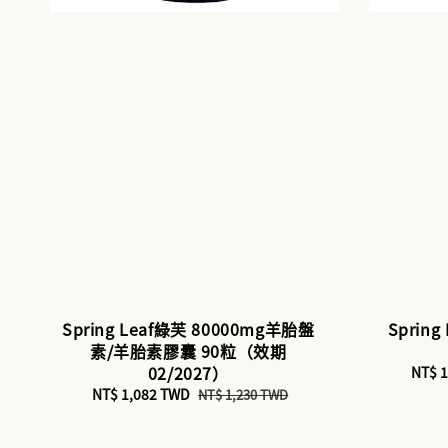
Spring Leaf綠芙 80000mg羊胎盤
Sprin
素/羊胎素膠囊 90粒（效期
02/2027）
Sale
NT$ 
price
Sale
NT$ 1,082 TWD
Regular
NT$ 1,230 TWD
price
price