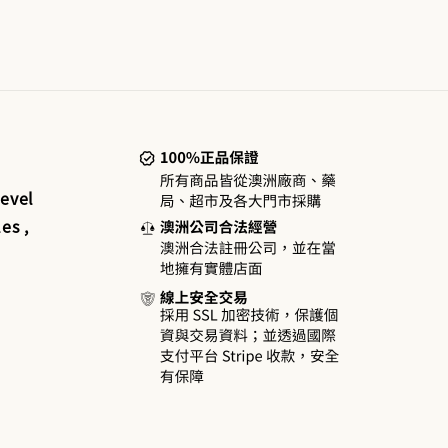
evel
es ,