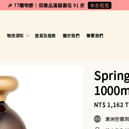
來去逛逛
🎉 77購物節｜保健品滿額最低 91 折
物流須知
退貨及退款
關於我們
聯繫我們
Sprin
1000
Sale
NT$ 1,162 
price
澳洲空運