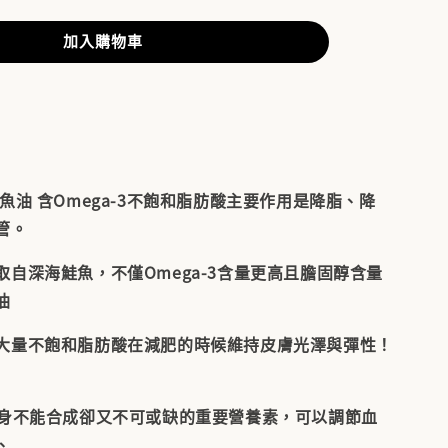
加入購物車
af特級魚油 含Omega-3不飽和脂肪酸主要作用是降脂、降
管。
取自深海鮭魚，不僅Omega-3含量更高且膽固醇含量
油
大量不飽和脂肪酸在減肥的時候維持皮膚光澤與彈性！
自身不能合成卻又不可或缺的重要營養素，可以調節血
、