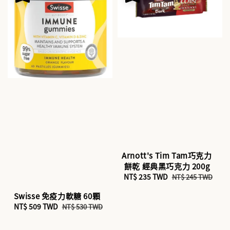
Arnott's Tim Tam巧克力
餅乾 經典黑巧克力 200g
Sale
NT$ 235 TWD
Regular
NT$ 245 TWD
price
price
Swisse 免疫力軟糖 60顆
Sale
NT$ 509 TWD
Regular
NT$ 530 TWD
price
price