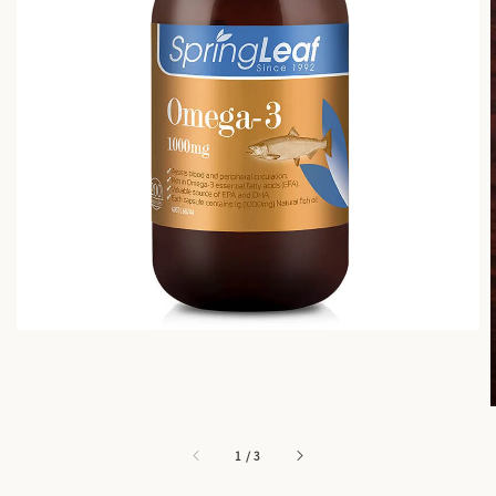
1
/
3