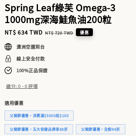
Spring Leaf綠芙 Omega-3
1000mg深海鮭魚油200粒
Sale
NT$ 634 TWD
Regular
優惠
NT$ 720 TWD
price
price
澳洲空運到台
線上安全付款
100%正品保證
總分:
0
-
0
評價
適用優惠
父親節優惠，消費滿$5000抵$100
父親節優惠，五大保健品牌享88折
父親節優惠，全館96折