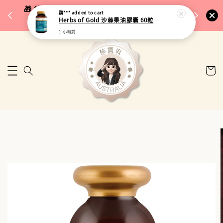
完成將
🎁 父親節限定｜全館96折・指定品牌88折｜滿
魏***
added to cart
🚚 台
Herbs of Gold 沙棘果油膠囊 60粒
$5,000再折$100
1 小時前