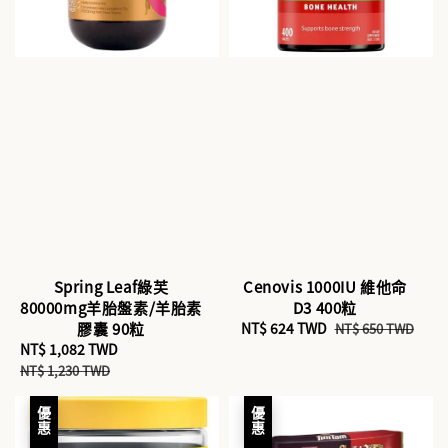
Spring Leaf綠芙
Cenovis 1000IU 維他命
80000mg羊胎盤素/羊胎素
D3 400粒
膠囊 90粒
Sale
NT$ 624 TWD
Regular
NT$ 650 TWD
Sale
NT$ 1,082 TWD
Regular
price
price
price
price
NT$ 1,230 TWD
優惠
優惠