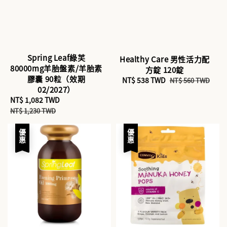
Spring Leaf綠芙
Healthy Care 男性活力配
80000mg羊胎盤素/羊胎素
方錠 120錠
膠囊 90粒（效期
Sale
NT$ 538 TWD
Regular
NT$ 560 TWD
02/2027）
price
price
Sale
NT$ 1,082 TWD
Regular
price
price
NT$ 1,230 TWD
優惠
優惠