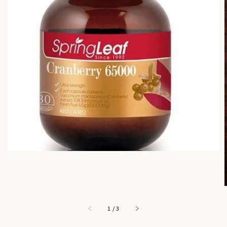
1
/
3