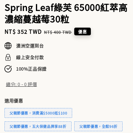
Spring Leaf綠芙 65000紅萃高
濃縮蔓越莓30粒
Sale
NT$ 352 TWD
Regular
優惠
NT$ 400 TWD
price
price
澳洲空運到台
線上安全付款
100%正品保證
總分:
0
-
0
評價
適用優惠
父親節優惠，消費滿$5000抵$100
父親節優惠，五大保健品牌享88折
父親節優惠，全館96折