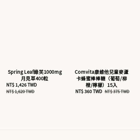
Spring Leaf綠芙1000mg
Comvita康維他兒童麥蘆
月見草400粒
卡蜂蜜棒棒糖（葡萄/柳
Sale
NT$ 1,426 TWD
Regular
橙/檸檬）15入
price
price
Sale
NT$ 360 TWD
Regular
NT$ 1,620 TWD
NT$ 375 TWD
price
price