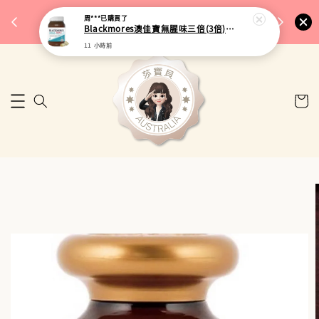
完成將
🎉 77購物節｜保健品滿額最低 91 折
周***
已購買了
🚚 台
Blackmores澳佳寶無腥味三倍(3倍)濃縮加強型深海魚油 150粒
來去逛逛
11 小時前