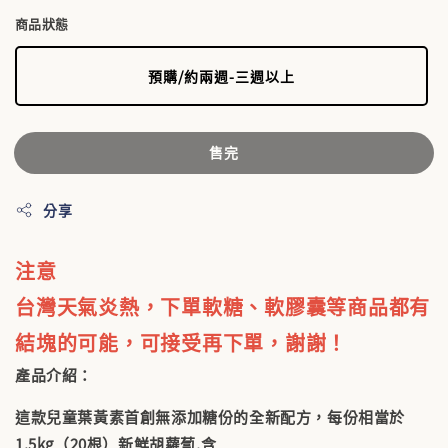
商品狀態
預購/約兩週-三週以上
售完
分享
注意
台灣天氣炎熱，下單軟糖、軟膠囊等商品都有
結塊的可能，可接受再下單，謝謝！
產品介紹：
這款兒童葉黃素首創無添加糖份的全新配方，每份相當於
1.5kg（20根）新鮮胡蘿蔔,含