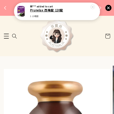
完成將
🎉 77購物節｜保健品滿額最低 91 折
林***
added to cart
🚚 台
Prunelax 西梅錠 120錠
來去逛逛
1 小時前