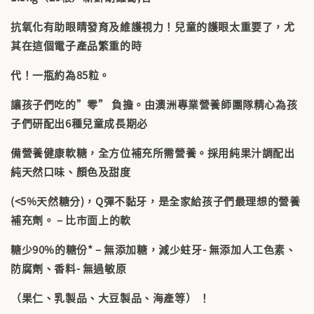
抗氧化有助眼睛發育及維護視力！兒童的護眼太重要了，尤
其在這個電子產品繁重的時
代！一瓶約為85粒。
讓孩子們吃的”零” 負擔。由澳洲專業營養師團隊精心為孩
子們研配出6種兒童成長期必
備營養健康軟糖，全方位補充所需營養。採用純果汁調配出
純天然口味、顏色及甜度
(<5%天然糖分)，Q彈不黏牙，是全家給孩子們最理想的營養
補充劑。 – 比市面上的軟
糖少90%的糖份* – 無添加糖，減少蛀牙- 無添加人工色素、
防腐劑、香料- 無過敏原
（果仁、乳製品、大豆製品、海產等） ！