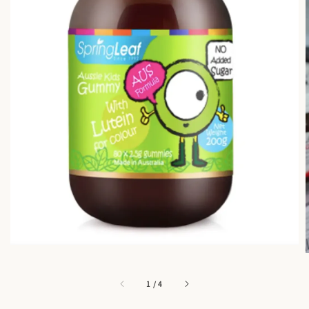
1
/
4