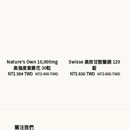
Nature's Own 10,000mg
Swisse 高效甘胺酸鎂 120
高強度紫錐花 30粒
錠
Sale
NT$ 384 TWD
Regular
Sale
NT$ 830 TWD
Regular
NT$ 400 TWD
NT$ 865 TWD
price
price
price
price
關注我們