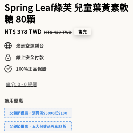
Spring Leaf綠芙 兒童葉黃素軟
糖 80顆
Sale
NT$ 378 TWD
Regular
售完
NT$ 430 TWD
price
price
澳洲空運到台
線上安全付款
100%正品保證
總分:
0
-
0
評價
適用優惠
父親節優惠，消費滿$5000抵$100
父親節優惠，五大保健品牌享88折