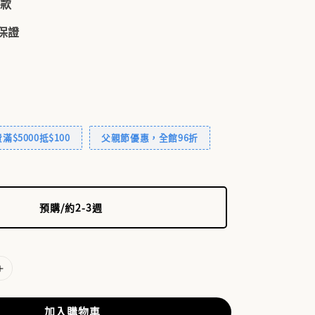
付款
品保證
$5000抵$100
父親節優惠，全館96折
預購/約2-3週
加入購物車