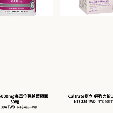
 25000mg高單位蔓越莓膠囊
Caltrate挺立 鈣強力錠
30粒
Sale
NT$ 389 TWD
Regular
NT$ 405 
price
price
e
 394 TWD
Regular
NT$ 410 TWD
ce
price