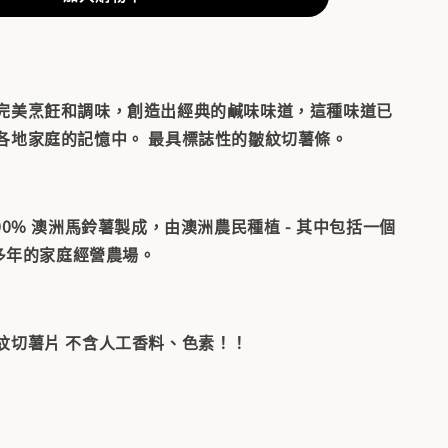
完美烹飪和調味，創造出經典的鹹味味道，這種味道已
各地家庭的記憶中。 最具標誌性的皺紋切薯條。
00% 澳洲馬鈴薯製成，由澳洲農民種植 - 其中包括一個
 多年的家庭經營農場。
紋切薯片 不含人工香料、色素！！