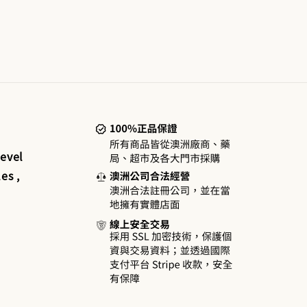
evel
es ,