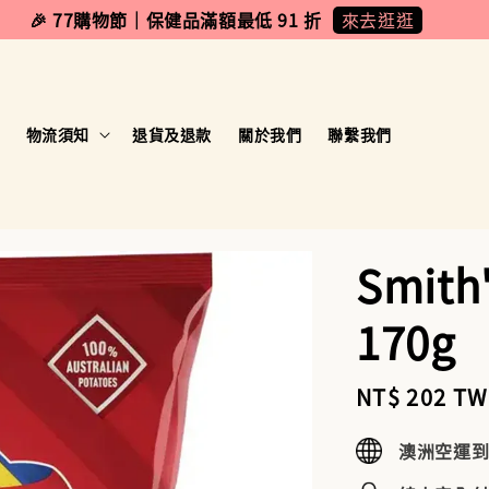
來去逛逛
🎉 77購物節｜保健品滿額最低 91 折
物流須知
退貨及退款
關於我們
聯繫我們
Smit
170g
Sale
NT$ 202 T
price
澳洲空運