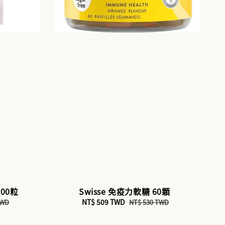
100粒
Swisse 免疫力軟糖 60顆
Sale
NT$ 509 TWD
Regular
TWD
NT$ 530 TWD
price
price