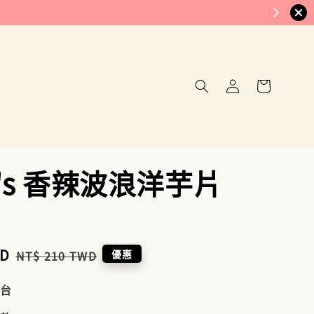
h's 香辣波浪洋芋片
WD
Regular
優惠
NT$ 210 TWD
price
到台