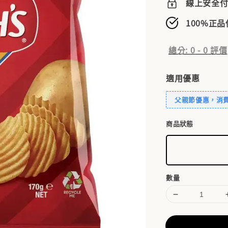
線上安全
100%正
總分:
0
-
0
評價
適用優惠
父親節優惠，消費滿
商品狀態
數量