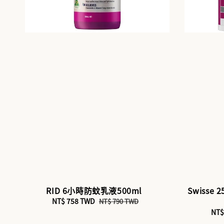
RID 6小時防蚊乳液500ml
Swisse
Sale
NT$ 758 TWD
Regular
NT$ 790 TWD
price
price
Sal
NT$
pri