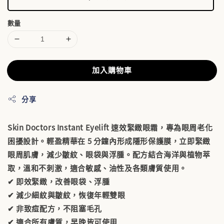
數量
加入購物車
分享
Skin Doctors Instant Eyelift 速效緊緻眼霜，專為眼周老化
困擾設計。輕盈精華在 5 分鐘內形成隱形保護膜，立即緊緻
眼周肌膚，減少皺紋、眼袋與浮腫。配方結合海洋與植物萃
取，溫和不刺激，適合敏感、油性及各類膚質使用。
✔ 即效緊緻，改善眼袋、浮腫
✔ 減少細紋與皺紋，恢復年輕雙眼
✔ 非致痘配方，不阻塞毛孔
✔ 適合所有膚質，早晚皆可使用