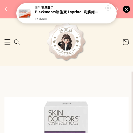
完成將
🎉 77購物節｜保健品滿額最低 91 折
曾***
已購買了
🚚 台
Blackmores澳佳寶 Lyprinol 利筋諾風濕關節膠囊 100粒
來去逛逛
17 小時前