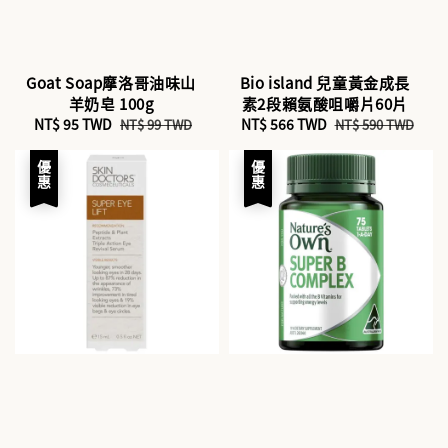
Goat Soap摩洛哥油味山
Bio island 兒童黃金成長
羊奶皂 100g
素2段賴氨酸咀嚼片60片
Sale
NT$ 95 TWD
Regular
Sale
NT$ 566 TWD
Regular
NT$ 99 TWD
NT$ 590 TWD
price
price
price
price
優惠
優惠