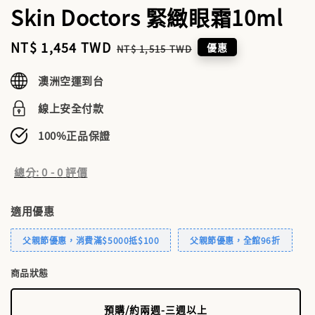
Skin Doctors 緊緻眼霜10ml
Sale
NT$ 1,454 TWD
Regular
優惠
NT$ 1,515 TWD
price
price
澳洲空運到台
線上安全付款
100%正品保證
總分:
0
-
0
評價
適用優惠
父親節優惠，消費滿$5000抵$100
父親節優惠，全館96折
商品狀態
預購/約兩週-三週以上