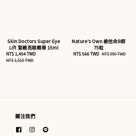
Skin Doctors Super Eye
Nature's Own 維他命B群
Lift 緊緻亮眼精華 15ml
75粒
Sale
NT$ 1,454 TWD
Regular
Sale
NT$ 566 TWD
Regular
NT$ 590 TWD
price
price
price
price
NT$ 1,515 TWD
關注我們