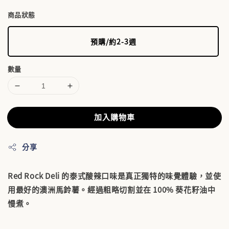
商品狀態
預購/約2-3週
數量
加入購物車
分享
Red Rock Deli 的泰式酸辣口味是真正獨特的味覺體驗，並使
用最好的澳洲馬鈴薯。經過粗略切割並在 100% 葵花籽油中
慢煮。