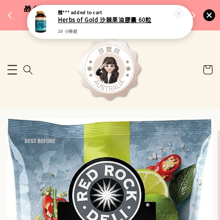
完成將
🎁 父親節限定｜全館96折・指定品牌88折｜滿
魏***
added to cart
🚚 台
Herbs of Gold 沙棘果油膠囊 60粒
$5,000再折$100
20 小時前