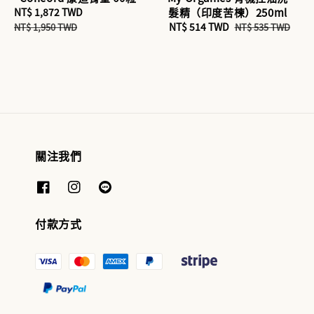
Sale
NT$ 1,872 TWD
Regular
髮精（印度苦楝）250ml
price
price
Sale
NT$ 514 TWD
Regular
NT$ 1,950 TWD
NT$ 535 TWD
price
price
關注我們
付款方式