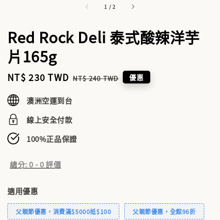
1
/
2
Red Rock Deli 泰式酸辣洋芋
片165g
Sale
NT$ 230 TWD
Regular
優惠
NT$ 240 TWD
price
price
澳洲空運到台
線上安全付款
100%正品保證
總分:
0
-
0
評價
適用優惠
父親節優惠，消費滿$5000抵$100
父親節優惠，全館96折