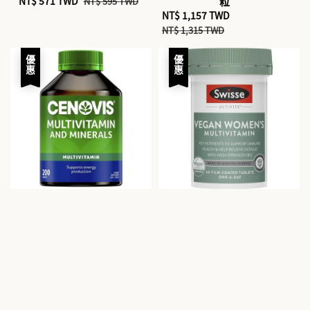
Sale
NT$ 571 TWD
Regular
粒
NT$ 595 TWD
price
price
Sale
NT$ 1,157 TWD
Regular
price
price
NT$ 1,315 TWD
優惠
優惠