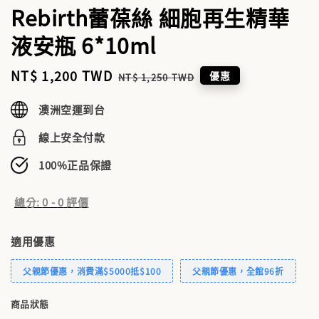
Rebirth蕾葆絲 細胞再生精華
液安瓶 6*10ml
Sale
NT$ 1,200 TWD
Regular
優惠
NT$ 1,250 TWD
price
price
澳洲空運到台
線上安全付款
100%正品保證
總分:
0
-
0
評價
適用優惠
父親節優惠，消費滿$5000抵$100
父親節優惠，全館96折
商品狀態