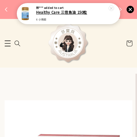
完成將
🎉 77購物節｜保健品滿額最低 91 折
林***
added to cart
🚚 台
Healthy Care 三倍魚油 150粒
來去逛逛
6 小時前