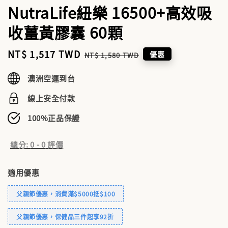
NutraLife紐樂 16500+高效吸
收薑黃膠囊 60顆
Sale
NT$ 1,517 TWD
Regular
優惠
NT$ 1,580 TWD
price
price
澳洲空運到台
線上安全付款
100%正品保證
總分:
0
-
0
評價
適用優惠
父親節優惠，消費滿$5000抵$100
父親節優惠，保健品三件起享92折