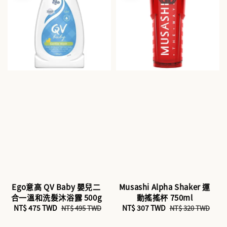
Ego意高 QV Baby 嬰兒二
Musashi Alpha Shaker 運
合一溫和洗髮沐浴露 500g
動搖搖杯 750ml
Sale
NT$ 475 TWD
Regular
Sale
NT$ 307 TWD
Regular
NT$ 495 TWD
NT$ 320 TWD
price
price
price
price