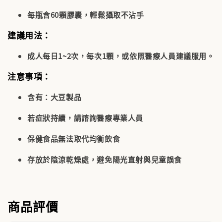
每瓶含60顆膠囊，輕鬆攝取不沾手
建議用法：
成人每日1~2次，每次1顆
，或依照醫療人員建議服用。
注意事項：
含有：
大豆製品
若症狀持續，請諮詢醫療專業人員
保健食品無法取代均衡飲食
存放於陰涼乾燥處，避免陽光直射與兒童誤食
商品評價