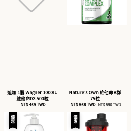
追加 1瓶 Wagner 1000IU
Nature's Own 維他命B群
維他命D3 500粒
75粒
NT$ 469 TWD
Regular
Sale
NT$ 566 TWD
Regular
NT$ 590 TWD
price
price
price
優惠
優惠