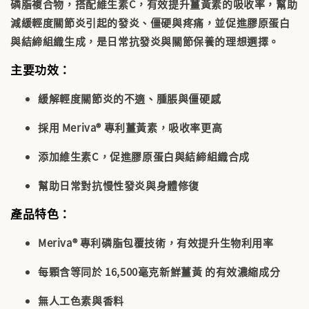
磷脂複合物
，搭配維生素C，有效提升薑黃素的吸收率，幫助
減緩輕度關節炎引起的發炎、僵硬與疼痛，並促進膠原蛋白
與結締組織生成，是日常抗發炎與關節保養的理想選擇。
主要功效：
緩解輕度關節炎的不適、腫脹與僵硬感
採用 Meriva® 專利薑黃素，
吸收率更高
添加維生素C，促進
膠原蛋白與結締組織合成
幫助日常對抗慢性發炎與身體修復
產品特色：
Meriva® 專利磷脂包覆技術
，有效提升生物利用率
每顆含等同於
16,500毫克新鮮薑黃
的有效濃縮成分
無人工色素與香料