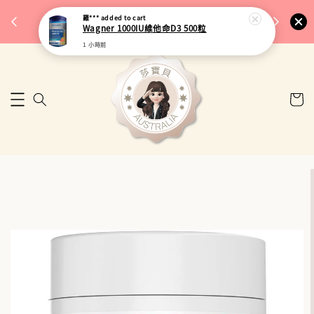
完成將
🎉 77購物節｜保健品滿額最低 91 折
羅***
added to cart
🚚 台
Wagner 1000IU維他命D3 500粒
來去逛逛
1 小時前