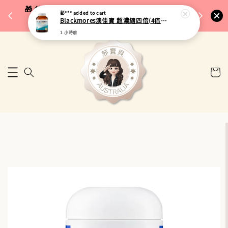
完成將
🎁 父親節限定｜全館96折・指定品牌88折｜滿
彭***
added to cart
🚚 台
Blackmores澳佳寶 超濃縮四倍(4倍)OMEGA-3魚油 60粒
$5,000再折$100
1 小時前