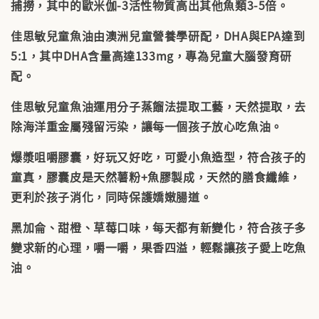
捕撈，其中的歐米伽-3活性物質高出其他魚類3-5倍。
佳思敏兒童魚油由澳洲兒童營養學研配，DHA與EPA達到
5:1，其中DHA含量高達133mg，專為兒童大腦發育研
配。
佳思敏兒童魚油運用分子蒸餾法提取工藝，天然提取，去
除海洋重金屬殘留污染，讓每一個孩子放心吃魚油。
爆漿咀嚼膠囊，好玩又好吃，可愛小魚造型，符合孩子的
童真，膠囊皮是天然薯粉+魚膠製成，天然的膳食纖維，
更利於孩子消化，同時保護嬌嫩腸道。
黑加侖、甜橙、草莓口味，每天都有新變化，符合孩子多
變求新的心理，嚼一嚼，果香四溢，輕鬆讓孩子愛上吃魚
油。