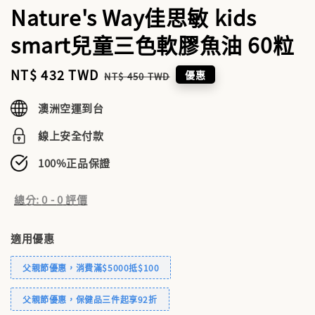
Nature's Way佳思敏 kids
smart兒童三色軟膠魚油 60粒
Sale
NT$ 432 TWD
Regular
優惠
NT$ 450 TWD
price
price
澳洲空運到台
線上安全付款
100%正品保證
總分:
0
-
0
評價
適用優惠
父親節優惠，消費滿$5000抵$100
父親節優惠，保健品三件起享92折