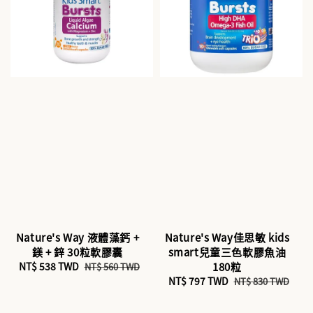
Nature's Way 液體藻鈣 +
Nature's Way佳思敏 kids
鎂 + 鋅 30粒軟膠囊
smart兒童三色軟膠魚油
Sale
NT$ 538 TWD
Regular
180粒
NT$ 560 TWD
price
price
Sale
NT$ 797 TWD
Regular
NT$ 830 TWD
price
price