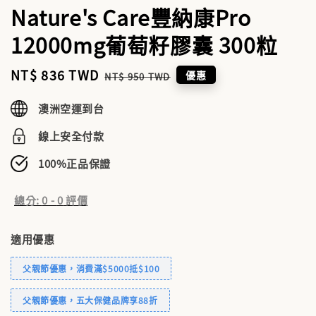
Nature's Care豐納康Pro
12000mg葡萄籽膠囊 300粒
Sale
NT$ 836 TWD
Regular
優惠
NT$ 950 TWD
price
price
澳洲空運到台
線上安全付款
100%正品保證
總分:
0
-
0
評價
適用優惠
父親節優惠，消費滿$5000抵$100
父親節優惠，五大保健品牌享88折