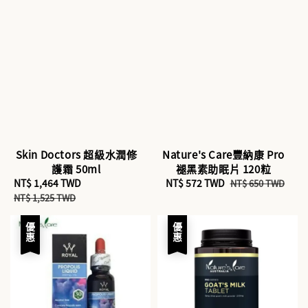
Skin Doctors 超級水潤修
Nature's Care豐納康 Pro
護霜 50ml
褪黑素助眠片 120粒
Sale
NT$ 1,464 TWD
Regular
Sale
NT$ 572 TWD
Regular
NT$ 650 TWD
price
price
price
price
NT$ 1,525 TWD
優惠
優惠