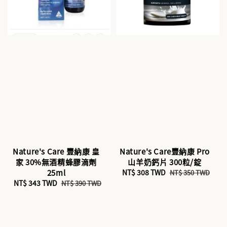
Nature's Care 豐納康 皇
Nature's Care豐納康 Pro
家 30%無酒精蜂膠滴劑
山羊奶鈣片 300粒/錠
25ml
Sale
NT$ 308 TWD
Regular
NT$ 350 TWD
Sale
NT$ 343 TWD
Regular
price
price
NT$ 390 TWD
price
price