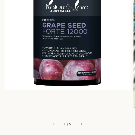
1
/
5