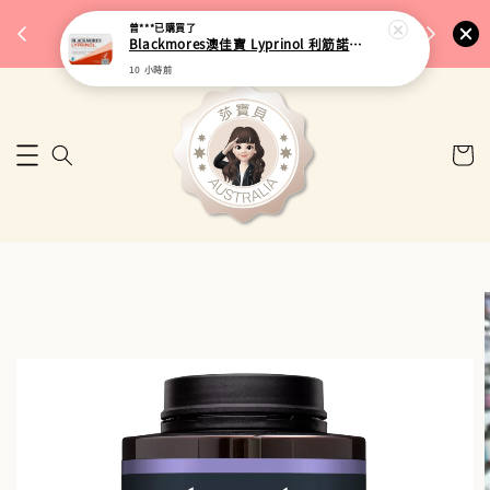
完成將
🎉 77購物節｜保健品滿額最低 91 折
曾***
已購買了
🚚 台
Blackmores澳佳寶 Lyprinol 利筋諾風濕關節膠囊 100粒
來去逛逛
10 小時前