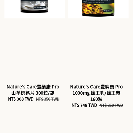
Nature's Care豐納康 Pro
Nature's Care豐納康 Pro
山羊奶鈣片 300粒/錠
1000mg 蜂王乳/蜂王漿
Sale
NT$ 308 TWD
Regular
180粒
NT$ 350 TWD
price
price
Sale
NT$ 748 TWD
Regular
NT$ 850 TWD
price
price