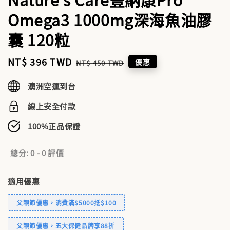
Omega3 1000mg深海魚油膠
囊 120粒
Sale
NT$ 396 TWD
Regular
優惠
NT$ 450 TWD
price
price
澳洲空運到台
線上安全付款
100%正品保證
總分:
0
-
0
評價
適用優惠
父親節優惠，消費滿$5000抵$100
父親節優惠，五大保健品牌享88折