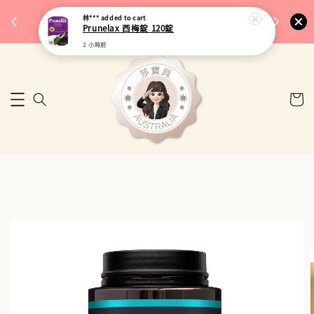
完成將
🎉 77購物節｜保健品滿額最低 91 折
林***
added to cart
🚚 台
Prunelax 西梅錠 120錠
來去逛逛
2 小時前