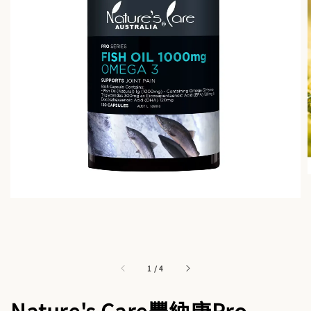
1
/
4
Nature's Care豐納康Pro