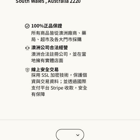
South Wales , Australia 2220