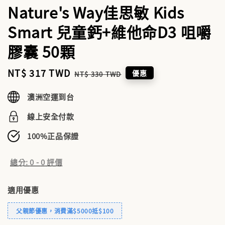
Nature's Way佳思敏 Kids
Smart 兒童鈣+維他命D3 咀嚼
膠囊 50顆
Sale
NT$ 317 TWD
Regular
優惠
NT$ 330 TWD
price
price
澳洲空運到台
線上安全付款
100%正品保證
總分:
0
-
0
評價
適用優惠
父親節優惠，消費滿$5000抵$100