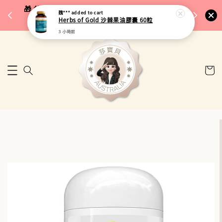
完成將
🎁 父親節限定｜全館96折・指定品牌88折｜滿
魏***
added to cart
🚚 台
Herbs of Gold 沙棘果油膠囊 60粒
$5,000再折$100
3 小時前