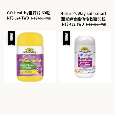
GO Healthy護肝片 60粒
Nature's Way kids smart
Sale
NT$ 624 TWD
Regular
NT$ 650 TWD
藍光綜合維他命軟糖50粒
price
price
Sale
NT$ 432 TWD
Regular
NT$ 450 TWD
price
price
優惠
優惠