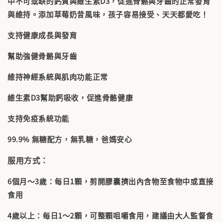
中不可或缺的鈣質與維生素D3，促進骨骼與牙齒的正常發育
與維持。添加草莓奶昔風味，孩子容易接受、天天都愛吃！
支持健康成長與發育
幫助強健骨骼與牙齒
維持神經系統與肌肉功能正常
維生素D3幫助鈣吸收，促進骨骼健康
支持免疫系統功能
99.9% 無糖配方，無乳糖，爸媽安心
服用方式：
6個月～3歲：每日1顆，剪開膠囊擠出內含物至食物中或直接
食用
4歲以上：每日1～2顆，可整顆咀嚼食用，建議由大人監督食