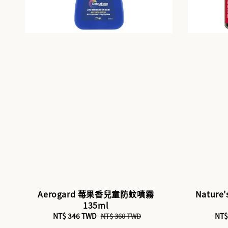
Aerogard 莓果香兒童防蚊噴霧
Nature
135ml
Sale
NT$ 346 TWD
Regular
Sal
NT$
NT$ 360 TWD
price
price
pri