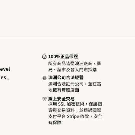
evel
es ,