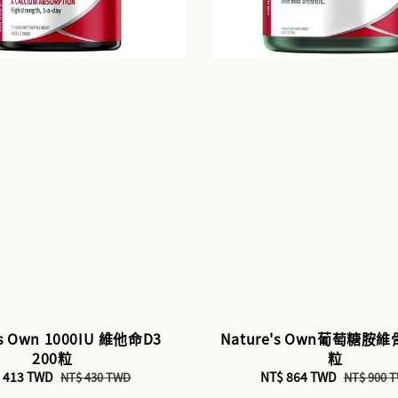
's Own 1000IU 維他命D3
Nature's Own葡萄糖胺維
200粒
粒
e
 413 TWD
Regular
Sale
NT$ 864 TWD
Regular
NT$ 430 TWD
NT$ 900 
ce
price
price
price