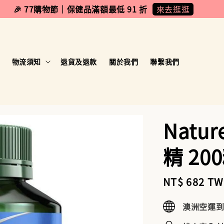
來去逛逛
🎉 77購物節｜保健品滿額最低 91 折
物流須知
退貨及退款
關於我們
聯繫我們
Natur
精 20
Sale
NT$ 682 T
price
澳洲空運