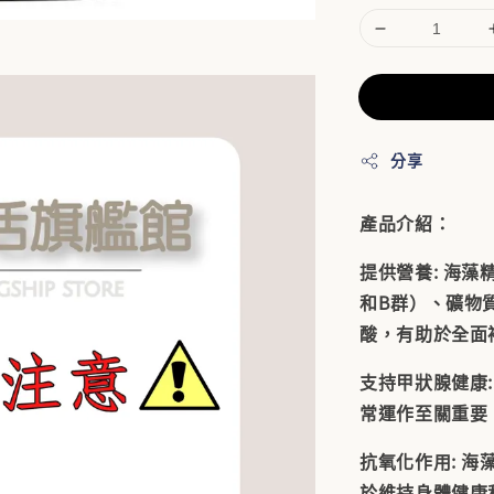
分享
產品介紹：
提供營養: 海藻
和B群）、礦物
酸，有助於全面
支持甲狀腺健康
常運作至關重要
抗氧化作用: 
於維持身體健康