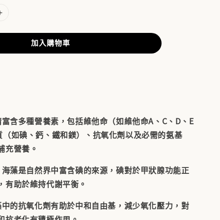
加入購物車
精富含多種營養素，包括維他命（如維他命A、C、D、E
質（如碘、鈣、鐵和鎂）、抗氧化劑以及必需的氨基
補充營養。
: 海藻是自然界中富含碘的來源，碘對於甲狀腺功能正
，有助於維持代謝平衡。
海藻中的抗氧化劑有助於中和自由基，減少氧化壓力，對
和抗老化有積極作用。