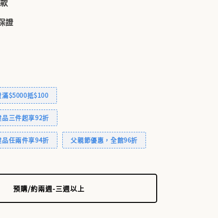
付款
品保證
$5000抵$100
品三件起享92折
品任兩件享94折
父親節優惠，全館96折
預購/約兩週-三週以上