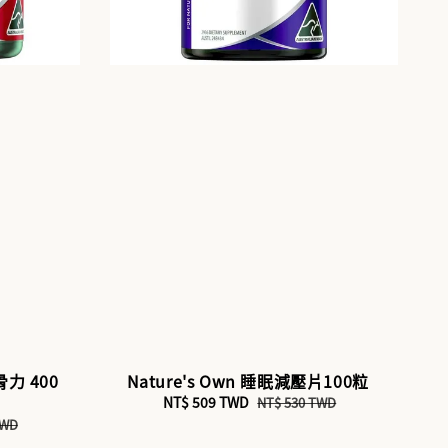
骨力 400
Nature's Own 睡眠減壓片100粒
Sale
NT$ 509 TWD
Regular
NT$ 530 TWD
price
price
TWD