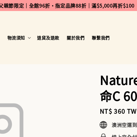
 父親節限定｜全館96折・指定品牌88折｜滿$5,000再折$100
物流須知
退貨及退款
關於我們
聯繫我們
Natu
命C 6
Regular
NT$ 360 T
price
澳洲空運