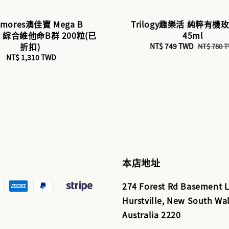
kmores澳佳寶 Mega B
Trilogy趣樂活 純粹有機
x 綜合維他命B群 200粒(已
45ml
折扣)
Sale
NT$ 749 TWD
Regular
NT$ 780 
price
price
NT$ 1,310 TWD
Regular
price
本店地址
274 Forest Rd Basement L
Hurstville, New South Wal
Australia 2220