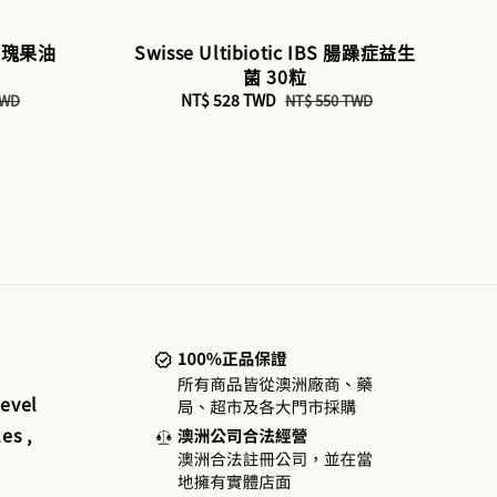
玫瑰果油
Swisse Ultibiotic IBS 腸躁症益生
菌 30粒
Sale
NT$ 528 TWD
Regular
TWD
NT$ 550 TWD
price
price
evel
es ,