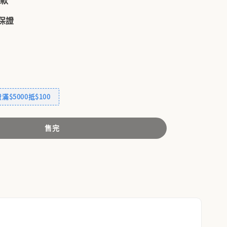
付款
品保證
$5000抵$100
售完