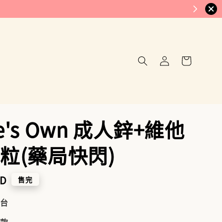
re's Own 成人鋅+維他
0粒(藥局快閃)
WD
售完
到台