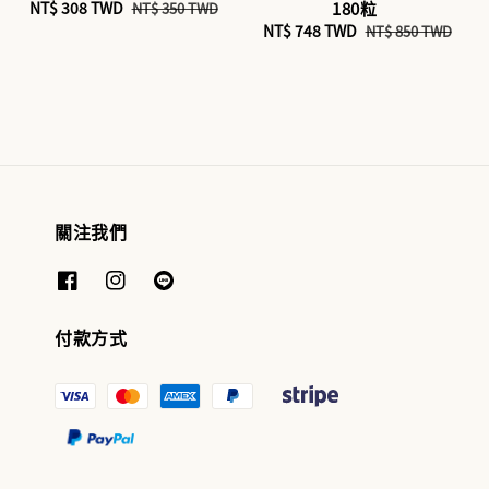
Sale
NT$ 308 TWD
Regular
180粒
NT$ 350 TWD
price
price
Sale
NT$ 748 TWD
Regular
NT$ 850 TWD
price
price
關注我們
付款方式