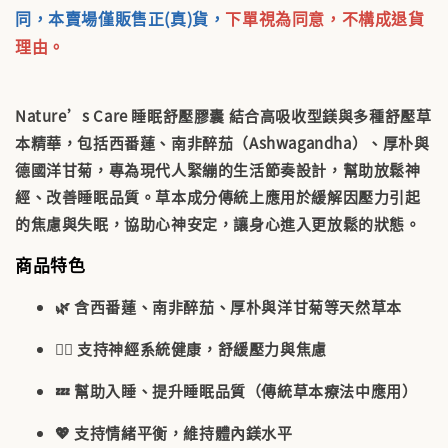
同，本賣場僅販售正(真)貨，
下單視為同意，不構成退貨
理由。
Nature’s Care 睡眠舒壓膠囊
結合高吸收型鎂與多種舒壓草
本精華，包括西番蓮、南非醉茄（Ashwagandha）、厚朴與
德國洋甘菊，專為現代人緊繃的生活節奏設計，幫助放鬆神
經、改善睡眠品質。草本成分傳統上應用於緩解因壓力引起
的焦慮與失眠，協助心神安定，讓身心進入更放鬆的狀態。
商品特色
🌿 含西番蓮、南非醉茄、厚朴與洋甘菊等天然草本
🧘‍♀️ 支持神經系統健康，舒緩壓力與焦慮
💤 幫助入睡、提升睡眠品質（傳統草本療法中應用）
💖 支持情緒平衡，維持體內鎂水平