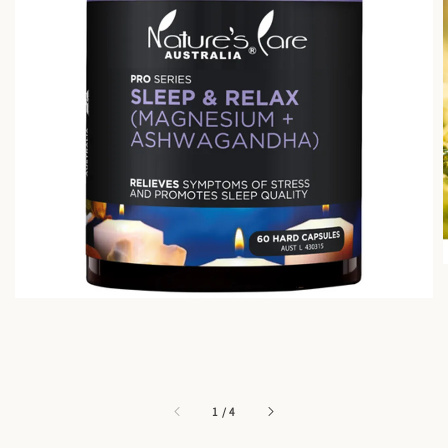
1
/
4