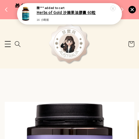
完成將
🎁 父親節限定｜全館96折・指定品牌88折｜滿
魏***
added to cart
🚚 台
Herbs of Gold 沙棘果油膠囊 60粒
$5,000再折$100
16 小時前