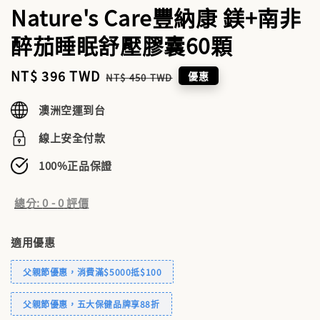
Nature's Care豐納康 鎂+南非
醉茄睡眠舒壓膠囊60顆
Sale
NT$ 396 TWD
Regular
優惠
NT$ 450 TWD
price
price
澳洲空運到台
線上安全付款
100%正品保證
總分:
0
-
0
評價
適用優惠
父親節優惠，消費滿$5000抵$100
父親節優惠，五大保健品牌享88折