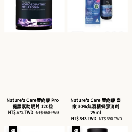
Nature's Care豐納康 Pro
Nature's Care 豐納康 皇
褪黑素助眠片 120粒
家 30%無酒精蜂膠滴劑
Sale
NT$ 572 TWD
Regular
25ml
NT$ 650 TWD
price
price
Sale
NT$ 343 TWD
Regular
NT$ 390 TWD
price
price