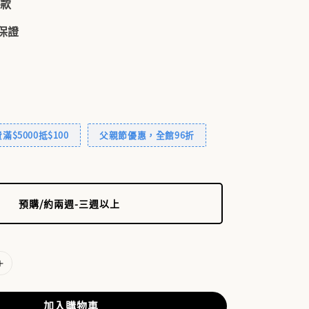
付款
品保證
$5000抵$100
父親節優惠，全館96折
預購/約兩週-三週以上
加入購物車