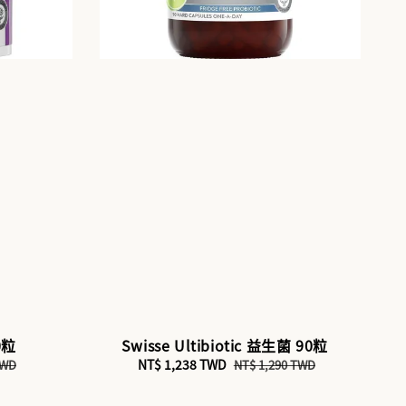
0粒
Swisse Ultibiotic 益生菌 90粒
Sale
NT$ 1,238 TWD
Regular
TWD
NT$ 1,290 TWD
price
price