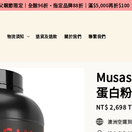
 父親節限定｜全館96折・指定品牌88折｜滿$5,000再折$100
物流須知
退貨及退款
關於我們
聯繫我們
Mus
蛋白粉 
Sale
NT$ 2,698 
price
澳洲空運