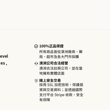
evel
es ,