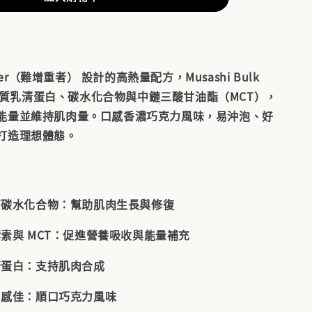
iner（難增重者）
設計的高熱量配方，Musashi Bulk
結合優質乳清蛋白、碳水化合物與中鏈三酸甘油酯（MCT），
能量並維持肌肉量。口感香濃巧克力風味，易沖泡、好
打造理想體態。
高碳水化合物
：幫助肌肉生長與修復
素與 MCT
：促進營養吸收與能量補充
清蛋白
：支持肌肉合成
口感佳
：順口巧克力風味