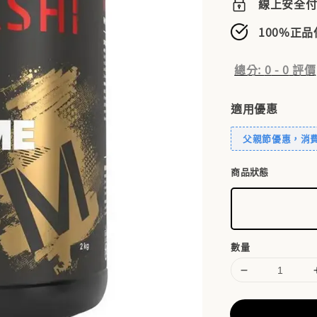
線上安全
100%正
總分:
0
-
0
評價
適用優惠
父親節優惠，消費滿
商品狀態
數量