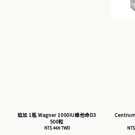
追加 1瓶 Wagner 1000IU維他命D3
Centr
500粒
NT$ 469 TWD
Regular
Sal
NT$
price
pri