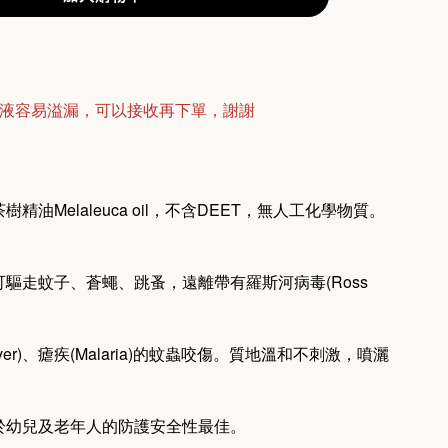
蚊液容易溢漏，可以接收再下單，謝謝
精油Melaleuca oil，不含DEET，無人工化學物質。
驅走蚊子、蒼蠅、跳蚤，遠離帶有羅斯河病毒(Ross
Fever)、瘧疾(Malaria)的蚊蟲咬傷。質地溫和不刺激，噴灑
於幼兒及老年人的防護安全性最佳。