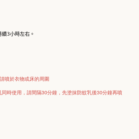
持續3小時左右。
寶請噴於衣物或床的周圍
同時使用，請間隔30分鐘，先塗抹防蚊乳後30分鐘再噴