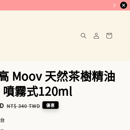
意高 Moov 天然茶樹精油
 噴霧式120ml
WD
Regular
優惠
NT$ 340 TWD
price
到台