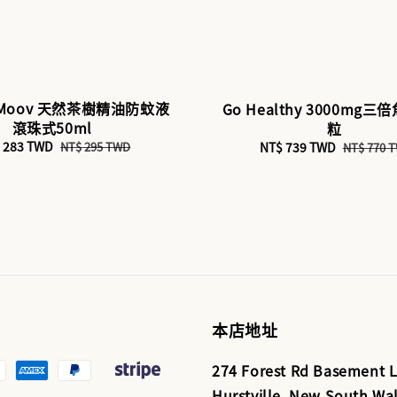
 Moov 天然茶樹精油防蚊液
Go Healthy 3000mg三
滾珠式50ml
粒
e
 283 TWD
Regular
Sale
NT$ 739 TWD
Regular
NT$ 295 TWD
NT$ 770 
ce
price
price
price
本店地址
274 Forest Rd Basement L
Hurstville, New South Wal