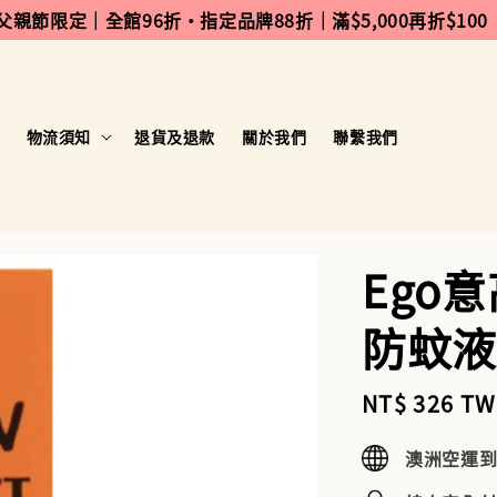
 父親節限定｜全館96折・指定品牌88折｜滿$5,000再折$100
物流須知
退貨及退款
關於我們
聯繫我們
Ego
防蚊液
Sale
NT$ 326 T
price
澳洲空運