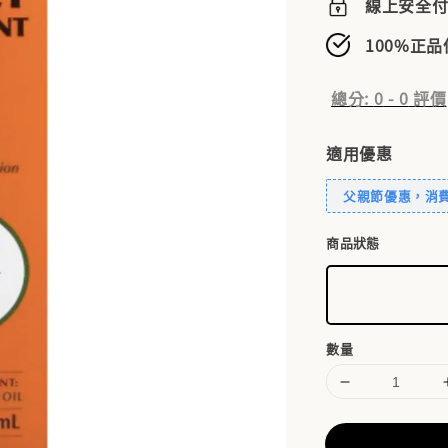
線上安全
100%正
總分:
0
-
0
評價
適用優惠
父親節優惠，消費滿
商品狀態
數量