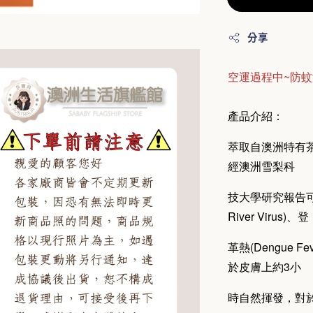
分享
空運過程中~防
產品介紹：
萃取自澳洲特有茶樹
經澳洲雪梨科
技大學研究報告可
River Virus)、登
革熱(Dengue 
於皮膚上約3小
時自然揮發，對