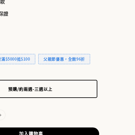
付款
品保證
$5000抵$100
父親節優惠，全館96折
預購/約兩週-三週以上
加入購物車