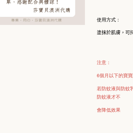
使用方式：
塗抹於肌膚，可
注意：
6個月以下的寶
若防蚊液與防蚊乳
防蚊液才不
會降低效果