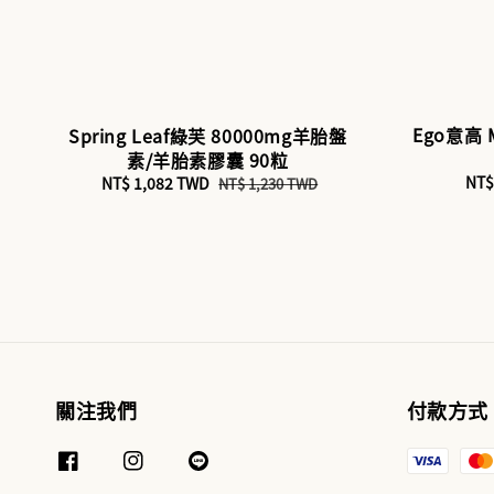
Ego意高
Spring Leaf綠芙 80000mg羊胎盤
素/羊胎素膠囊 90粒
Sal
NT$
Sale
NT$ 1,082 TWD
Regular
NT$ 1,230 TWD
pri
price
price
關注我們
付款方式