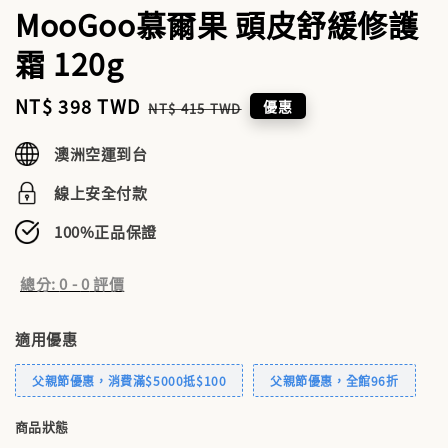
MooGoo慕爾果 頭皮舒緩修護
霜 120g
Sale
NT$ 398 TWD
Regular
優惠
NT$ 415 TWD
price
price
澳洲空運到台
線上安全付款
100%正品保證
總分:
0
-
0
評價
適用優惠
父親節優惠，消費滿$5000抵$100
父親節優惠，全館96折
商品狀態