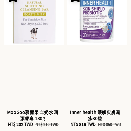
MooGoo慕爾果 羊奶水潤
Inner health 緩解皮膚濕
潔膚皂 130g
疹30粒
Sale
NT$ 202 TWD
Regular
Sale
NT$ 816 TWD
Regular
NT$ 210 TWD
NT$ 850 TWD
price
price
price
price