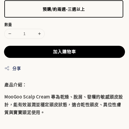
預購/約兩週-三週以上
數量
加入購物車
分享
產品介紹：
MooGoo Scalp Cream 專為乾燥、脫屑、發癢的敏感頭皮設
計，能有效滋潤並穩定頭皮狀態，適合乾性頭皮、異位性膚
質與寶寶頭泥使用。