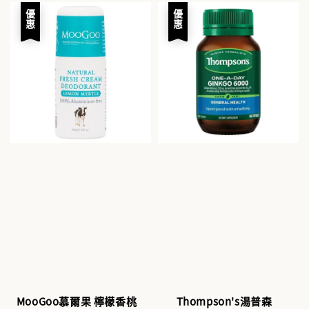
優惠
優惠
MooGoo慕爾果 檸檬香桃
Thompson's湯普森