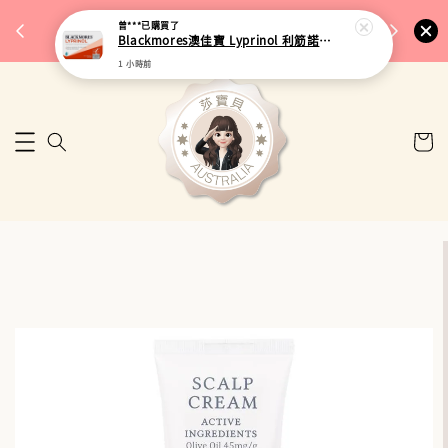
完成將
🎉 77購物節｜保健品滿額最低 91 折
曾***
已購買了
🚚 台
Blackmores澳佳寶 Lyprinol 利筋諾風濕關節膠囊 100粒
來去逛逛
1 小時前