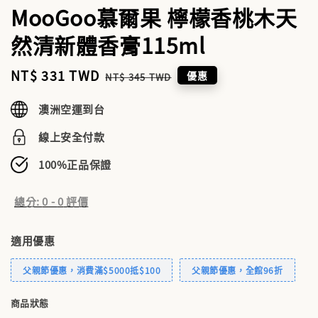
MooGoo慕爾果 檸檬香桃木天
然清新體香膏115ml
Sale
NT$ 331 TWD
Regular
優惠
NT$ 345 TWD
price
price
澳洲空運到台
線上安全付款
100%正品保證
總分:
0
-
0
評價
適用優惠
父親節優惠，消費滿$5000抵$100
父親節優惠，全館96折
商品狀態