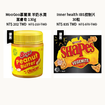
MooGoo慕爾果 羊奶水潤
Inner health IBS控制片
潔膚皂 130g
30粒
Sale
NT$ 202 TWD
Regular
Sale
NT$ 835 TWD
Regular
NT$ 210 TWD
NT$ 870 TWD
price
price
price
price
優惠
優惠