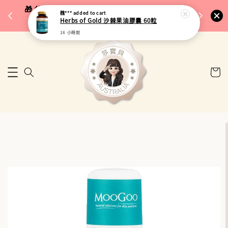
完成將
🎁 父親節限定｜全館96折・指定品牌88折｜滿
魏***
added to cart
🚚 台
Herbs of Gold 沙棘果油膠囊 60粒
$5,000再折$100
16 小時前