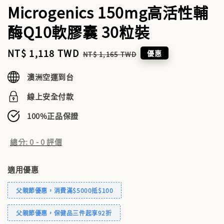
Microgenics 150mg高活性輔
酶Q10軟膠囊 30粒裝
Sale
NT$ 1,118 TWD
Regular
優惠
NT$ 1,165 TWD
price
price
澳洲空運到台
線上安全付款
100%正品保證
總分:
0
-
0
評價
適用優惠
父親節優惠，消費滿$5000抵$100
父親節優惠，保健品三件起享92折