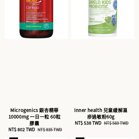
Microgenics 銀杏精華
Inner health 兒童緩解濕
10000mg 一日一粒 60粒
疹過敏粉60g
膠囊
Sale
NT$ 538 TWD
Regular
NT$ 560 TWD
Sale
NT$ 802 TWD
Regular
price
price
NT$ 835 TWD
price
price