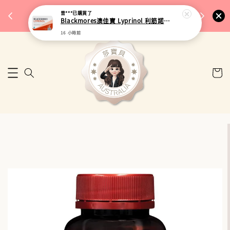
完成將
🎉 77購物節｜保健品滿額最低 91 折
曾***
已購買了
🚚 台
Blackmores澳佳寶 Lyprinol 利筋諾風濕關節膠囊 100粒
來去逛逛
16 小時前