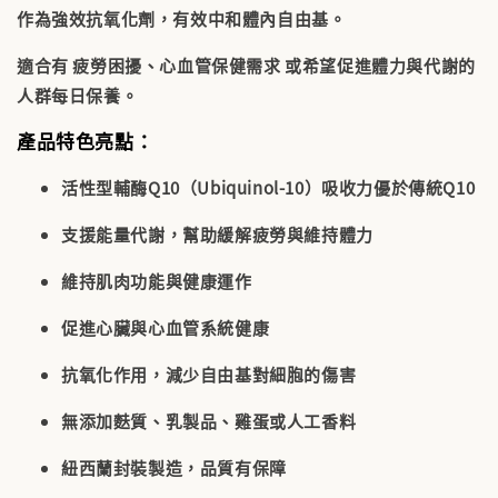
作為強效抗氧化劑，有效中和體內自由基。
適合有
疲勞困擾、心血管保健需求
或希望促進
體力與代謝
的
人群每日保養。
產品特色亮點：
活性型輔酶Q10（Ubiquinol-10）吸收力優於傳統Q10
支援
能量代謝
，幫助緩解疲勞與維持體力
維持
肌肉功能
與健康運作
促進
心臟與心血管系統健康
抗氧化作用，減少自由基對細胞的傷害
無添加麩質、乳製品、雞蛋或人工香料
紐西蘭封裝製造，品質有保障