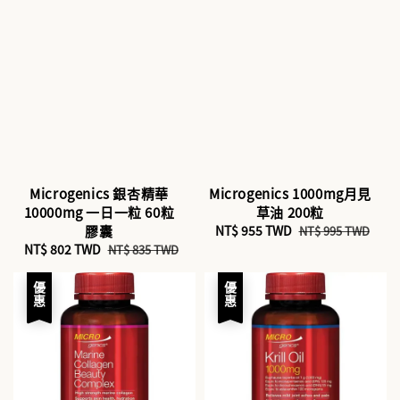
Microgenics 銀杏精華
Microgenics 1000mg月見
10000mg 一日一粒 60粒
草油 200粒
膠囊
Sale
NT$ 955 TWD
Regular
NT$ 995 TWD
Sale
NT$ 802 TWD
Regular
price
price
NT$ 835 TWD
price
price
優惠
優惠