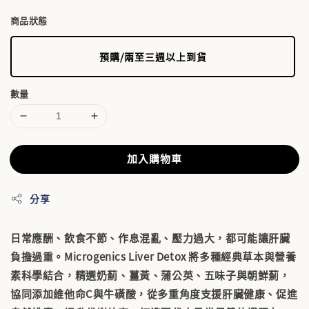
商品狀態
預購/兩至三週以上到貨
數量
加入購物車
分享
日常應酬、飲食不節、作息混亂、壓力過大，都可能讓肝臟
負擔過重。Microgenics Liver Detox 將多種經典草本與營養
素科學結合，精選
奶薊、薑黃、蒲公英、五味子與朝鮮薊
，
協同添加
維他命C與牛磺酸
，從多重角度支援肝臟健康、促進