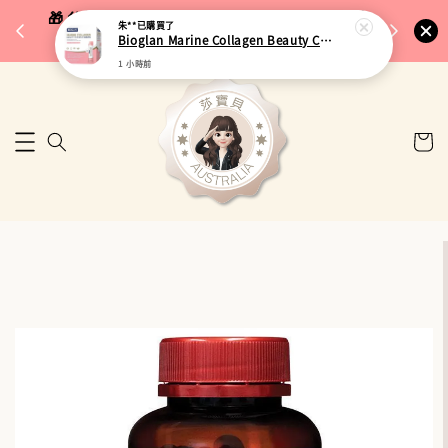
完成將
🎁 父親節限定｜全館96折・指定品牌88折｜滿
朱**
已購買了
🚚 台
Bioglan Marine Collagen Beauty Complex 海洋膠原蛋白美妍飲 25ml x 15包
$5,000再折$100
1 小時前