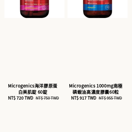
Microgenics海洋膠原蛋
Microgenics 1000mg南極
白美肌錠 60錠
磷蝦油高濃度膠囊60粒
Sale
NT$ 720 TWD
Regular
Sale
NT$ 917 TWD
Regular
NT$ 750 TWD
NT$ 955 TWD
price
price
price
price