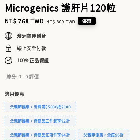
Microgenics 護肝片120粒
Sale
NT$ 768 TWD
Regular
優惠
NT$ 800 TWD
price
price
澳洲空運到台
線上安全付款
100%正品保證
總分:
0
-
0
評價
適用優惠
父親節優惠，消費滿$5000抵$100
父親節優惠，保健品三件起享92折
父親節優惠，保健品任兩件享94折
父親節優惠，全館96折