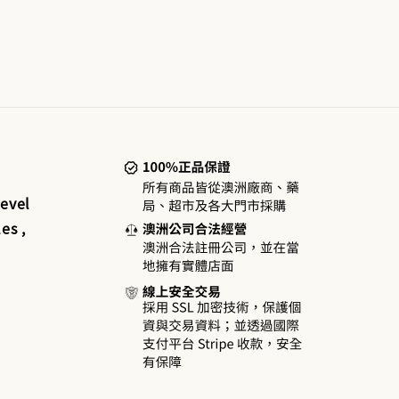
evel
es ,