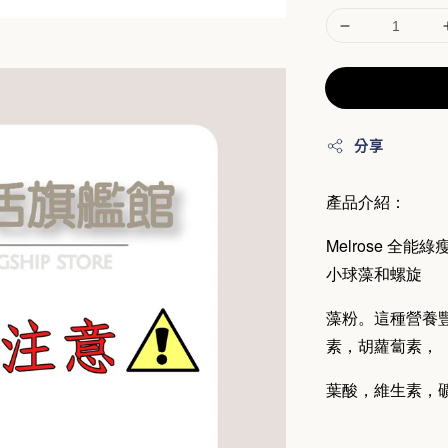
分享
產品介紹：
Melrose 
小球藻和螺旋
藻粉。這種營養
素，胡蘿蔔素，
葉酸，維生素，