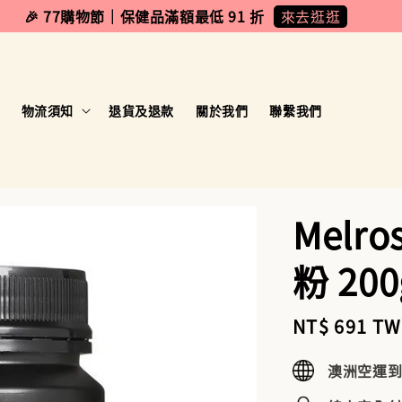
來去逛逛
🎉 77購物節｜保健品滿額最低 91 折
物流須知
退貨及退款
關於我們
聯繫我們
Mel
粉 200
Sale
NT$ 691 T
price
澳洲空運