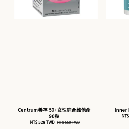
Centrum善存 50+女性綜合維他命
Inner
90粒
Sal
NT$
pri
Sale
NT$ 528 TWD
Regular
NT$ 550 TWD
price
price