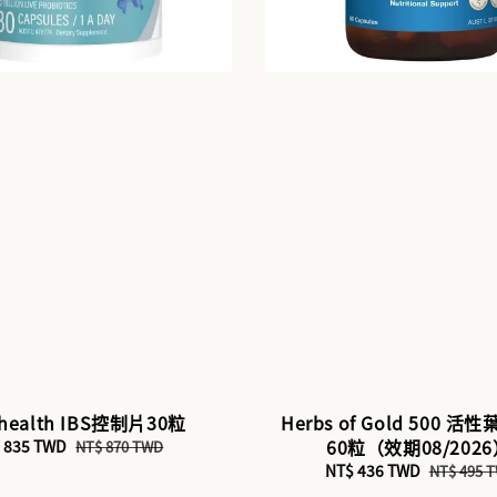
 health IBS控制片30粒
Herbs of Gold 500 
60粒（效期08/202
e
 835 TWD
Regular
NT$ 870 TWD
ce
price
Sale
NT$ 436 TWD
Regular
NT$ 495 
price
price