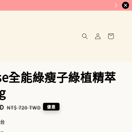
rose全能綠瘦子綠植精萃
g
WD
Regular
優惠
NT$ 720 TWD
price
到台