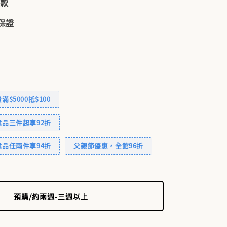
付款
品保證
$5000抵$100
品三件起享92折
品任兩件享94折
父親節優惠，全館96折
預購/約兩週-三週以上