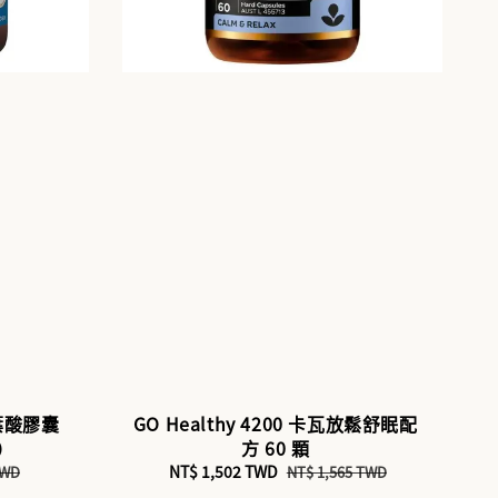
活性葉酸膠囊
GO Healthy 4200 卡瓦放鬆舒眠配
6）
方 60 顆
Sale
NT$ 1,502 TWD
Regular
TWD
NT$ 1,565 TWD
price
price